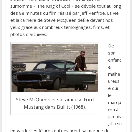
surnomme « The King of Cool » se dévoile tout au long
des 88 minutes du film réalisé par Jeff Renfroe. La vie
et la carrière de Steve McQueen défile devant nos
yeux grâce aux nombreux témoignages, films, et
photos d’archives.
De
son
enfanc
e
malhe
ureus
e qui
le
Steve McQueen et sa fameuse Ford
marqu
Mustang dans Bullitt (1968).
era à
jamais
, il a su
en garder les fêlures qui devinrent sa marque de