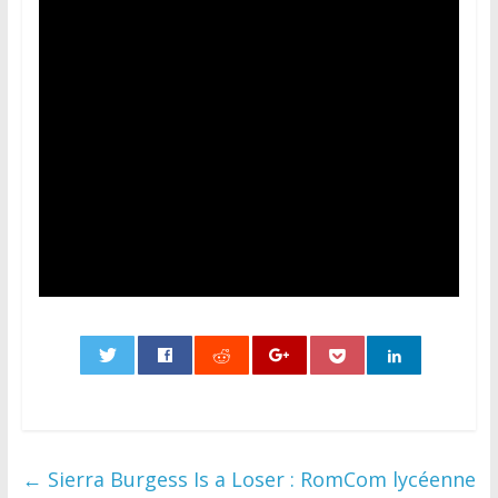
0
←
Sierra Burgess Is a Loser : RomCom lycéenne