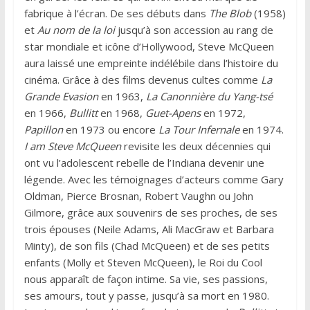
fabrique à l’écran. De ses débuts dans
The Blob
(1958)
et
Au nom de la loi
jusqu’à son accession au rang de
star mondiale et icône d’Hollywood, Steve McQueen
aura laissé une empreinte indélébile dans l’histoire du
cinéma. Grâce à des films devenus cultes comme
La
Grande Evasion
en 1963,
La Canonnière du Yang-tsé
en 1966,
Bullitt
en 1968,
Guet-Apens
en 1972,
Papillon
en 1973 ou encore
La Tour Infernale
en 1974.
I am Steve McQueen
revisite les deux décennies qui
ont vu l’adolescent rebelle de l’Indiana devenir une
légende. Avec les témoignages d’acteurs comme Gary
Oldman, Pierce Brosnan, Robert Vaughn ou John
Gilmore, grâce aux souvenirs de ses proches, de ses
trois épouses (Neile Adams, Ali MacGraw et Barbara
Minty), de son fils (Chad McQueen) et de ses petits
enfants (Molly et Steven McQueen), le Roi du Cool
nous apparaît de façon intime. Sa vie, ses passions,
ses amours, tout y passe, jusqu’à sa mort en 1980.