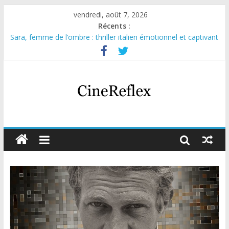
vendredi, août 7, 2026
Récents :
Sara, femme de l’ombre : thriller italien émotionnel et captivant
Journal d’une fille larguée : nouvelle série suédoise sur Netflix
Aema : mini-série sur le tournage d’un film érotique devenu
culte
Glass Heart : excellente série musicale avec Takeru Satō
Olympo, saison 1 : nouvelle série qui séduira les fans de
« Elite »