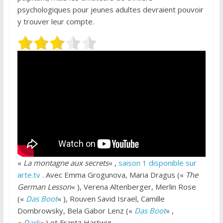
psychologiques pour jeunes adultes devraient pouvoir
y trouver leur compte.
«
La montagne aux secrets
« ,
saison 1 disponible sur
arte.tv
. Avec Emma Grogunova, Maria Dragus («
The
German Lesson
« ), Verena Altenberger, Merlin Rose
(«
Das Boot
« ), Rouven Savid Israel, Camille
Dombrowsky, Bela Gabor Lenz («
Das Boot
« ,
«
Dark
« ) et Frantz Hartwig.