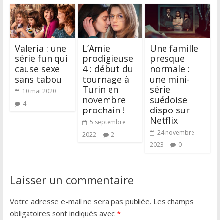
Valeria : une
L’Amie
Une famille
série fun qui
prodigieuse
presque
cause sexe
4 : début du
normale :
sans tabou
tournage à
une mini-
Turin en
série
10 mai 2020
novembre
suédoise
4
prochain !
dispo sur
Netflix
5 septembre
24 novembre
2022
2
2023
0
Laisser un commentaire
Votre adresse e-mail ne sera pas publiée.
Les champs
obligatoires sont indiqués avec
*