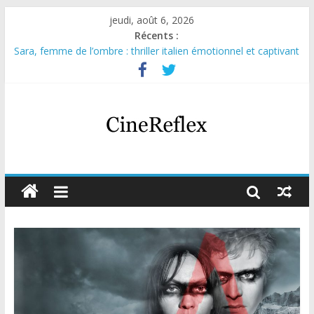
jeudi, août 6, 2026
Récents :
Sara, femme de l’ombre : thriller italien émotionnel et captivant
Journal d’une fille larguée : nouvelle série suédoise sur Netflix
Aema : mini-série sur le tournage d’un film érotique devenu
culte
Glass Heart : excellente série musicale avec Takeru Satō
Olympo, saison 1 : nouvelle série qui séduira les fans de
« Elite »