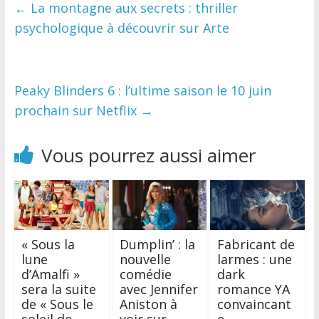
←
La montagne aux secrets : thriller
psychologique à découvrir sur Arte
Peaky Blinders 6 : l’ultime saison le 10 juin
prochain sur Netflix
→
Vous pourrez aussi aimer
« Sous la
Dumplin’ : la
Fabricant de
lune
nouvelle
larmes : une
d’Amalfi »
comédie
dark
sera la suite
avec Jennifer
romance YA
de « Sous le
Aniston à
convaincant
soleil de
voir sur
e