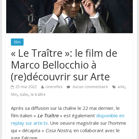
film
« Le Traître »: le film de
Marco Bellocchio à
(re)découvrir sur Arte
,
25 mai 2022
cinereflex
Aucun commentaire
arte
,
,
film
italie
le traître
Après sa diffusion sur la chaîne le 22 mai dernier, le
film italien «
Le Traître
» est également
disponible en
replay sur arte.tv
. Une oeuvre magistrale sur l’homme
qui « décapita »
Cosa Nostra
, en collaborant avec le
juge Falcone.