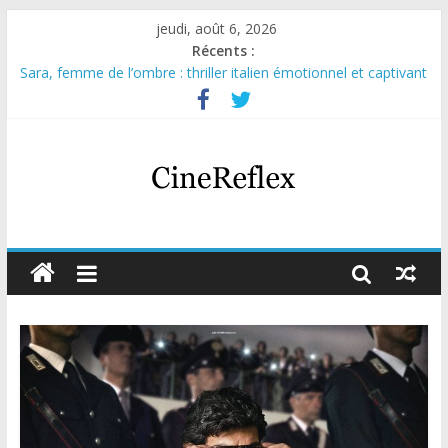
jeudi, août 6, 2026
Récents :
Sara, femme de l’ombre : thriller italien émotionnel et captivant
Journal d’une fille larguée : nouvelle série suédoise sur Netflix
Aema : mini-série sur le tournage d’un film érotique devenu
culte
Glass Heart : excellente série musicale avec Takeru Satō
Olympo, saison 1 : nouvelle série qui séduira les fans de
« Elite »