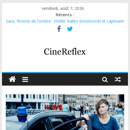
vendredi, août 7, 2026
Récents :
Sara, femme de l’ombre : thriller italien émotionnel et captivant
Journal d’une fille larguée : nouvelle série suédoise sur Netflix
Aema : mini-série sur le tournage d’un film érotique devenu
culte
Glass Heart : excellente série musicale avec Takeru Satō
Olympo, saison 1 : nouvelle série qui séduira les fans de
« Elite »