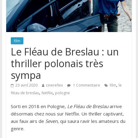
film
Le Fléau de Breslau : un
thriller polonais très
sympa
,
23 avril 2020
cinereflex
1 Commentaire
film
le
,
,
fléau de breslau
Netflix
pologne
Sorti en 2018 en Pologne,
Le Fléau de Breslau
arrive
désormais chez nous sur Netflix. Un thriller captivant,
aux faux airs de
Seven
, qui saura ravir les amateurs du
genre.