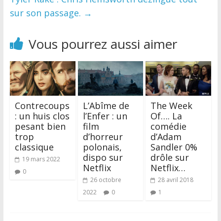
sur son passage.
→
Vous pourrez aussi aimer
Contrecoups
L’Abîme de
The Week
: un huis clos
l’Enfer : un
Of…. La
pesant bien
film
comédie
trop
d’horreur
d’Adam
classique
polonais,
Sandler 0%
dispo sur
drôle sur
19 mars 2022
Netflix
Netflix…
0
26 octobre
28 avril 2018
2022
0
1