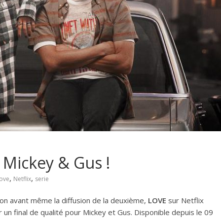
 Mickey & Gus !
,
,
love
Netflix
serie
on avant même la diffusion de la deuxième,
LOVE
sur Netflix
un final de qualité pour Mickey et Gus. Disponible depuis le 09