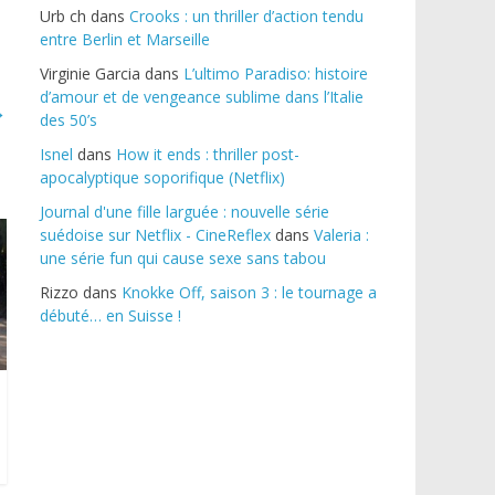
Urb ch
dans
Crooks : un thriller d’action tendu
entre Berlin et Marseille
Virginie Garcia
dans
L’ultimo Paradiso: histoire
d’amour et de vengeance sublime dans l’Italie
→
des 50’s
Isnel
dans
How it ends : thriller post-
apocalyptique soporifique (Netflix)
Journal d'une fille larguée : nouvelle série
suédoise sur Netflix - CineReflex
dans
Valeria :
une série fun qui cause sexe sans tabou
Rizzo
dans
Knokke Off, saison 3 : le tournage a
débuté… en Suisse !