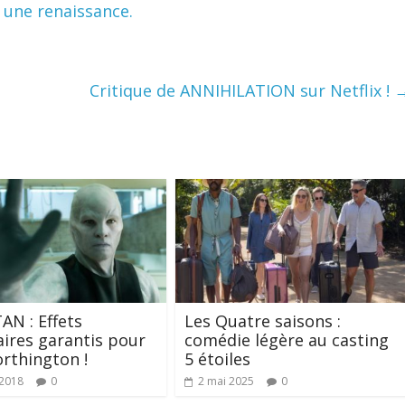
à une renaissance.
Critique de ANNIHILATION sur Netflix !
AN : Effets
Les Quatre saisons :
ires garantis pour
comédie légère au casting
rthington !
5 étoiles
 2018
0
2 mai 2025
0