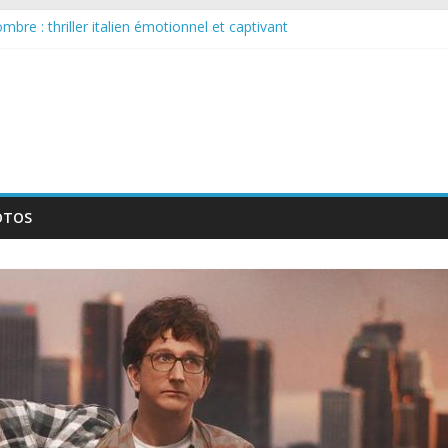
bre : thriller italien émotionnel et captivant
 larguée : nouvelle série suédoise sur Netflix
sur le tournage d’un film érotique devenu culte
llente série musicale avec Takeru Satō
nouvelle série qui séduira les fans de « Elite »
OTOS