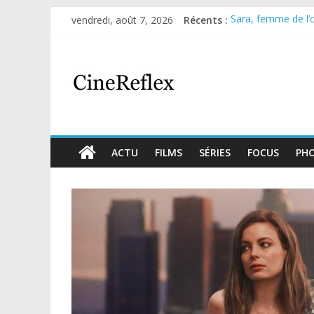
vendredi, août 7, 2026
Récents :
Sara, femme de l’om
Journal d’une fille
Aema : mini-série 
Glass Heart : exce
Olympo, saison 1 : 
ACTU
FILMS
SÉRIES
FOCUS
PH