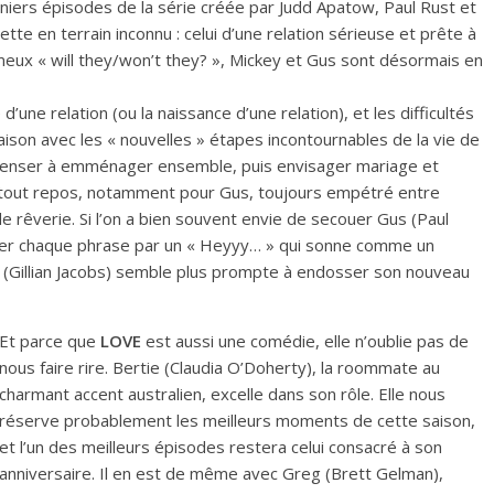
niers épisodes de la série créée par Judd Apatow, Paul Rust et
tte en terrain inconnu : celui d’une relation sérieuse et prête à
fameux « will they/won’t they? », Mickey et Gus sont désormais en
’une relation (ou la naissance d’une relation), et les difficultés
aison avec les « nouvelles » étapes incontournables de la vie de
 penser à emménager ensemble, puis envisager mariage et
 tout repos, notamment pour Gus, toujours empétré entre
de rêverie. Si l’on a bien souvent envie de secouer Gus (Paul
cer chaque phrase par un « Heyyy… » qui sonne comme un
 (Gillian Jacobs) semble plus prompte à endosser son nouveau
Et parce que
LOVE
est aussi une comédie, elle n’oublie pas de
nous faire rire. Bertie (Claudia O’Doherty), la roommate au
charmant accent australien, excelle dans son rôle. Elle nous
réserve probablement les meilleurs moments de cette saison,
et l’un des meilleurs épisodes restera celui consacré à son
anniversaire. Il en est de même avec Greg (Brett Gelman),