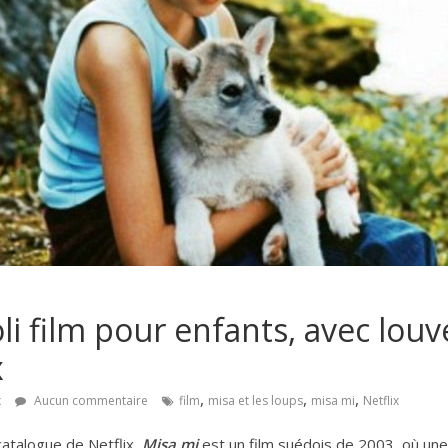
oli film pour enfants, avec louv
x
,
,
,
x
Aucun commentaire
film
misa et les loups
misa mi
Netflix
atalogue de Netflix,
Misa mi
est un film suédois de 2003, où une