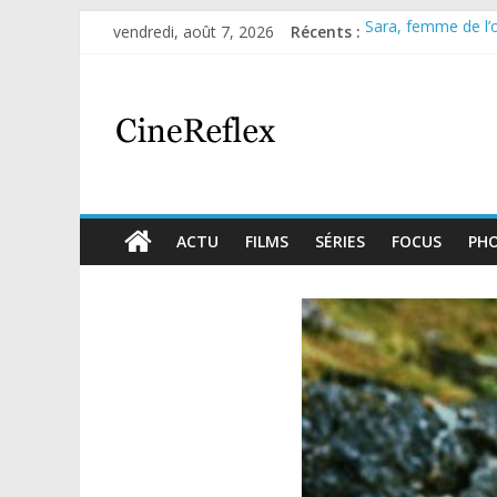
vendredi, août 7, 2026
Récents :
Sara, femme de l’om
Journal d’une fille
Aema : mini-série 
Glass Heart : exce
Olympo, saison 1 : 
ACTU
FILMS
SÉRIES
FOCUS
PH