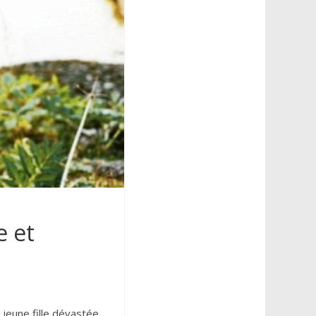
e et
 jeune fille dévastée