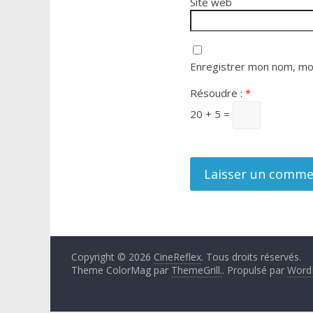
Site web
Enregistrer mon nom, mon
Résoudre :
*
20 + 5 =
Copyright © 2026
CineReflex
. Tous droits réservés.
Theme ColorMag par
ThemeGrill.
. Propulsé par
Word