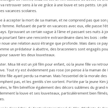
va retrouver sens à la vie grâce à une louve et ses petits. Un joli
es vacances scolaires.
ne à accepter la mort de sa maman, et ne comprend pas que son p
e femme. Refusant de partir en vacances avec eux, elle passe l’
ays. Eprouvant un certain vague à l’âme et passant ses nuits à j
 va pourtant faire une rencontre extraordinaire dans les bois : cell
e noue une relation aussi étrange que profonde. Mais dans ce pay
comme un prédateur à abattre, des braconniers sont engagés pour
e pour sauver les deux louveteaux.
uter. Misa Mi est un joli film pour enfant, où la jeune fille va retro
ouve. Tout n’y est évidemment pas rose (on pense à la maman de B
ite fille ayant perdu sa maman. Mais l’essentiel de la morale des
iomphent pas, et les gentils s’en sortent. Portée par la jeune Kim
nnées, le film bénéficie également des décors sublimes du grand 
videmment la louve et ses louveteaux, particulièrement bien filmés,
es.