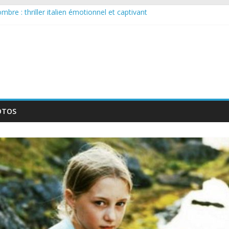
bre : thriller italien émotionnel et captivant
 larguée : nouvelle série suédoise sur Netflix
sur le tournage d’un film érotique devenu culte
llente série musicale avec Takeru Satō
nouvelle série qui séduira les fans de « Elite »
OTOS