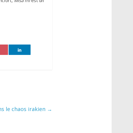
ncfort,
Misa mi
est un
ns le chaos irakien
→