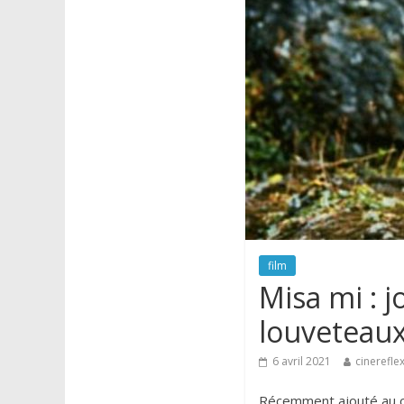
film
Misa mi : j
louveteau
6 avril 2021
cinerefle
Récemment ajouté au c