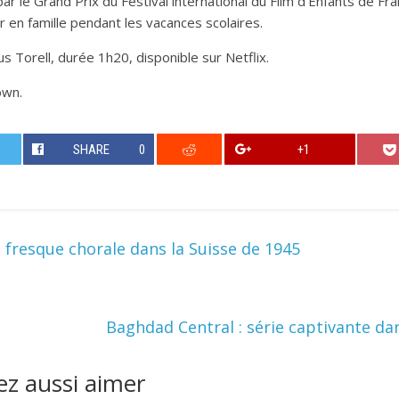
le Grand Prix du Festival international du Film d’Enfants de Fra
ir en famille pendant les vacances scolaires.
nus Torell, durée 1h20, disponible sur Netflix.
own.
SHARE
0
+1
 : fresque chorale dans la Suisse de 1945
Baghdad Central : série captivante da
z aussi aimer