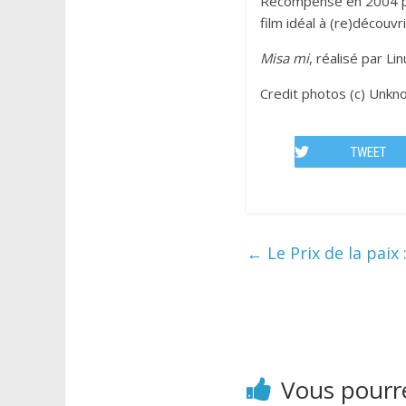
Récompensé en 2004 par 
film idéal à (re)découvr
Misa mi
, réalisé par Li
Credit photos (c) Unkn
TWEET
←
Le Prix de la paix
Vous pourre