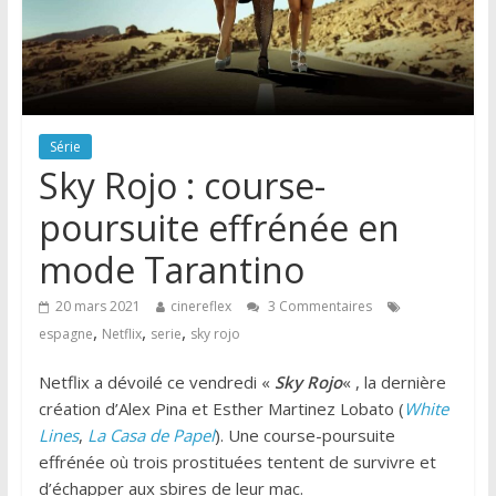
Série
Sky Rojo : course-
poursuite effrénée en
mode Tarantino
20 mars 2021
cinereflex
3 Commentaires
,
,
,
espagne
Netflix
serie
sky rojo
Netflix a dévoilé ce vendredi «
Sky Rojo
« , la dernière
création d’Alex Pina et Esther Martinez Lobato (
White
Lines
,
La Casa de Papel
). Une course-poursuite
effrénée où trois prostituées tentent de survivre et
d’échapper aux sbires de leur mac.