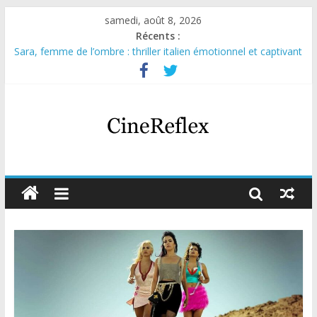
samedi, août 8, 2026
Récents :
Sara, femme de l’ombre : thriller italien émotionnel et captivant
Journal d’une fille larguée : nouvelle série suédoise sur Netflix
Aema : mini-série sur le tournage d’un film érotique devenu
culte
Glass Heart : excellente série musicale avec Takeru Satō
Olympo, saison 1 : nouvelle série qui séduira les fans de
« Elite »