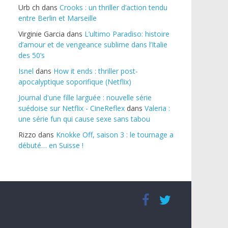
Urb ch
dans
Crooks : un thriller d’action tendu
entre Berlin et Marseille
Virginie Garcia
dans
L’ultimo Paradiso: histoire
d’amour et de vengeance sublime dans l’Italie
des 50’s
Isnel
dans
How it ends : thriller post-
apocalyptique soporifique (Netflix)
Journal d'une fille larguée : nouvelle série
suédoise sur Netflix - CineReflex
dans
Valeria :
une série fun qui cause sexe sans tabou
Rizzo
dans
Knokke Off, saison 3 : le tournage a
débuté… en Suisse !