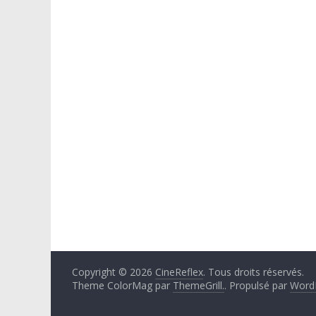
Copyright © 2026
CineReflex
. Tous droits réservés.
Theme ColorMag par
ThemeGrill.
. Propulsé par
Word