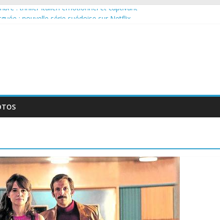
re : thriller italien émotionnel et captivant
arguée : nouvelle série suédoise sur Netflix
ur le tournage d’un film érotique devenu culte
lente série musicale avec Takeru Satō
ouvelle série qui séduira les fans de « Elite »
OTOS