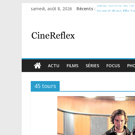
Sara, femme de l’omb
samedi, août 8, 2026
Récents :
Journal d’une fille l
Aema : mini-série s
Glass Heart : excel
Olympo, saison 1 : n
ACTU
FILMS
SÉRIES
FOCUS
PH
45 tours