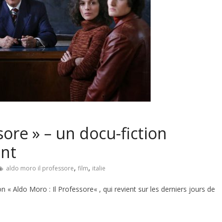
sore » – un docu-fiction
ant
,
,
aldo moro il professore
film
italie
on « Aldo Moro : Il Professore« , qui revient sur les derniers jours de