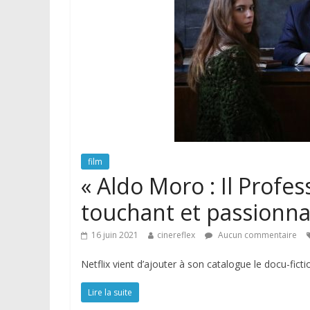
film
« Aldo Moro : Il Profes
touchant et passionn
16 juin 2021
cinereflex
Aucun commentaire
Netflix vient d’ajouter à son catalogue le docu-ficti
Lire la suite