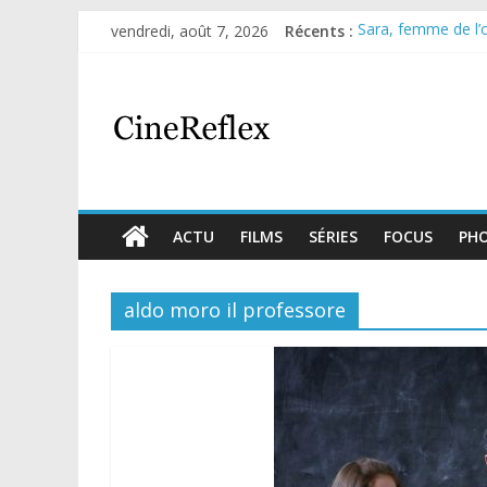
vendredi, août 7, 2026
Récents :
Sara, femme de l’om
Journal d’une fille
Aema : mini-série 
Glass Heart : exce
Olympo, saison 1 : 
ACTU
FILMS
SÉRIES
FOCUS
PH
aldo moro il professore