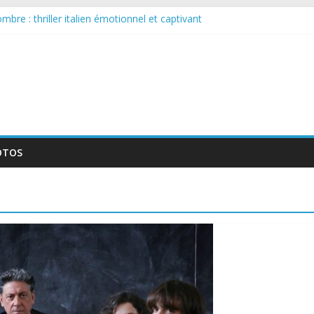
bre : thriller italien émotionnel et captivant
 larguée : nouvelle série suédoise sur Netflix
sur le tournage d’un film érotique devenu culte
llente série musicale avec Takeru Satō
nouvelle série qui séduira les fans de « Elite »
OTOS