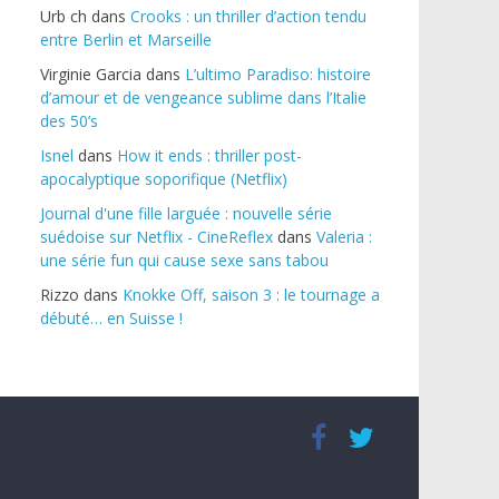
Urb ch
dans
Crooks : un thriller d’action tendu
entre Berlin et Marseille
Virginie Garcia
dans
L’ultimo Paradiso: histoire
d’amour et de vengeance sublime dans l’Italie
des 50’s
Isnel
dans
How it ends : thriller post-
apocalyptique soporifique (Netflix)
Journal d'une fille larguée : nouvelle série
suédoise sur Netflix - CineReflex
dans
Valeria :
une série fun qui cause sexe sans tabou
Rizzo
dans
Knokke Off, saison 3 : le tournage a
débuté… en Suisse !