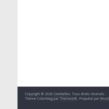
Copyright © 2026
CineReflex
. Tous droits réservés.
Theme ColorMag par
ThemeGrill.
. Propulsé par
Word