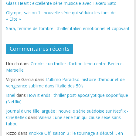
Glass Heart : excellente série musicale avec Takeru Satō
Olympo, saison 1 : nouvelle série qui séduira les fans de
« Elite »
Sara, femme de l’ombre : thriller italien émotionnel et captivant
Commentaires récents
Urb ch
dans
Crooks : un thriller d’action tendu entre Berlin et
Marseille
Virginie Garcia
dans
L’ultimo Paradiso: histoire d’amour et de
vengeance sublime dans l’Italie des 50’s
Isnel
dans
How it ends : thriller post-apocalyptique soporifique
(Netflix)
Journal d'une fille larguée : nouvelle série suédoise sur Netflix -
CineReflex
dans
Valeria : une série fun qui cause sexe sans
tabou
Rizzo
dans
Knokke Off, saison 3 : le tournage a débuté… en