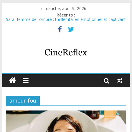
dimanche, août 9, 2026
Récents :
Sara, femme de l’ombre : thriller italien émotionnel et captivant
Journal d’une fille larguée : nouvelle série suédoise sur Netflix
Aema : mini-série sur le tournage d’un film érotique devenu
culte
Glass Heart : excellente série musicale avec Takeru Satō
Olympo, saison 1 : nouvelle série qui séduira les fans de
« Elite »
amour fou