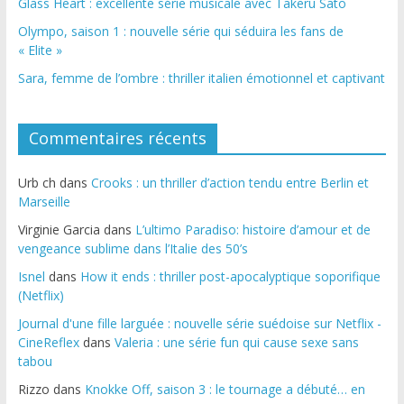
Glass Heart : excellente série musicale avec Takeru Satō
Olympo, saison 1 : nouvelle série qui séduira les fans de
« Elite »
Sara, femme de l’ombre : thriller italien émotionnel et captivant
Commentaires récents
Urb ch
dans
Crooks : un thriller d’action tendu entre Berlin et
Marseille
Virginie Garcia
dans
L’ultimo Paradiso: histoire d’amour et de
vengeance sublime dans l’Italie des 50’s
Isnel
dans
How it ends : thriller post-apocalyptique soporifique
(Netflix)
Journal d'une fille larguée : nouvelle série suédoise sur Netflix -
CineReflex
dans
Valeria : une série fun qui cause sexe sans
tabou
Rizzo
dans
Knokke Off, saison 3 : le tournage a débuté… en