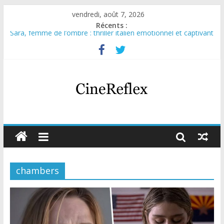
vendredi, août 7, 2026
Récents :
Sara, femme de l’ombre : thriller italien émotionnel et captivant
Journal d’une fille larguée : nouvelle série suédoise sur Netflix
Aema : mini-série sur le tournage d’un film érotique devenu
culte
Glass Heart : excellente série musicale avec Takeru Satō
Olympo, saison 1 : nouvelle série qui séduira les fans de
« Elite »
chambers