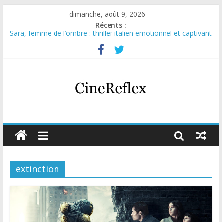
dimanche, août 9, 2026
Récents :
Sara, femme de l’ombre : thriller italien émotionnel et captivant
Journal d’une fille larguée : nouvelle série suédoise sur Netflix
Aema : mini-série sur le tournage d’un film érotique devenu
culte
Glass Heart : excellente série musicale avec Takeru Satō
Olympo, saison 1 : nouvelle série qui séduira les fans de
« Elite »
extinction