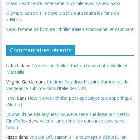
Glass Heart : excellente série musicale avec Takeru Satō
Olympo, saison 1 : nouvelle série qui séduira les fans de
« Elite »
Sara, femme de l’ombre : thriller italien émotionnel et captivant
Commentaires récents
Urb ch
dans
Crooks : un thriller d’action tendu entre Berlin et
Marseille
Virginie Garcia
dans
L’ultimo Paradiso: histoire d’amour et de
vengeance sublime dans l’Italie des 50’s
Isnel
dans
How it ends : thriller post-apocalyptique soporifique
(Netflix)
Journal d'une fille larguée : nouvelle série suédoise sur Netflix -
CineReflex
dans
Valeria : une série fun qui cause sexe sans
tabou
Rizzo
dans
Knokke Off, saison 3 : le tournage a débuté… en