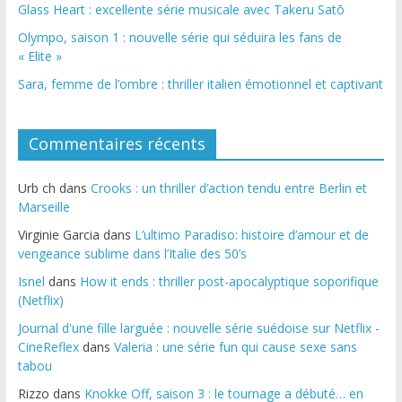
Glass Heart : excellente série musicale avec Takeru Satō
Olympo, saison 1 : nouvelle série qui séduira les fans de
« Elite »
Sara, femme de l’ombre : thriller italien émotionnel et captivant
Commentaires récents
Urb ch
dans
Crooks : un thriller d’action tendu entre Berlin et
Marseille
Virginie Garcia
dans
L’ultimo Paradiso: histoire d’amour et de
vengeance sublime dans l’Italie des 50’s
Isnel
dans
How it ends : thriller post-apocalyptique soporifique
(Netflix)
Journal d'une fille larguée : nouvelle série suédoise sur Netflix -
CineReflex
dans
Valeria : une série fun qui cause sexe sans
tabou
Rizzo
dans
Knokke Off, saison 3 : le tournage a débuté… en