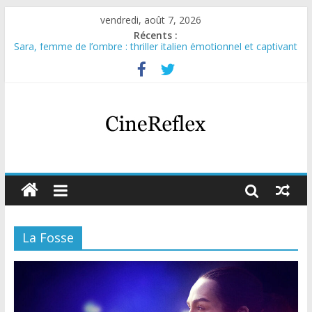
vendredi, août 7, 2026
Récents :
Sara, femme de l’ombre : thriller italien émotionnel et captivant
Journal d’une fille larguée : nouvelle série suédoise sur Netflix
Aema : mini-série sur le tournage d’un film érotique devenu
culte
Glass Heart : excellente série musicale avec Takeru Satō
Olympo, saison 1 : nouvelle série qui séduira les fans de
« Elite »
La Fosse