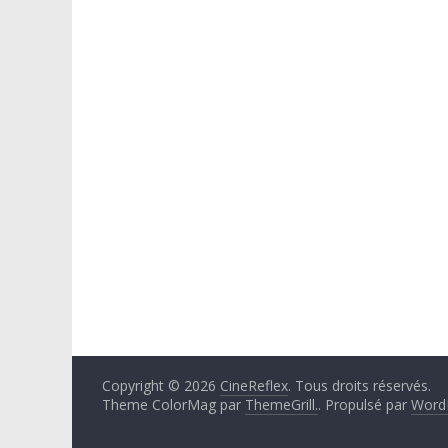
Copyright © 2026
CineReflex
. Tous droits réservés.
Theme ColorMag par
ThemeGrill.
. Propulsé par
Word