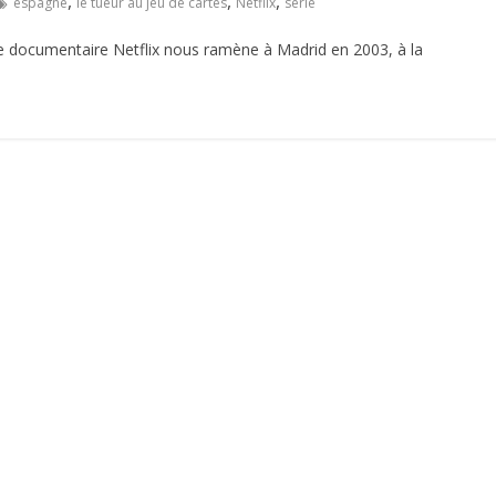
,
,
,
espagne
le tueur au jeu de cartes
Netflix
serie
rie documentaire Netflix nous ramène à Madrid en 2003, à la