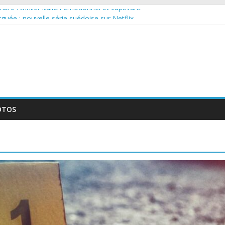
re : thriller italien émotionnel et captivant
arguée : nouvelle série suédoise sur Netflix
ur le tournage d’un film érotique devenu culte
lente série musicale avec Takeru Satō
ouvelle série qui séduira les fans de « Elite »
OTOS