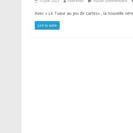
10 juin 2023
cinereflex
Aucun commentaire
Avec « Le Tueur au jeu de cartes« , la nouvelle sé
Lire la suite