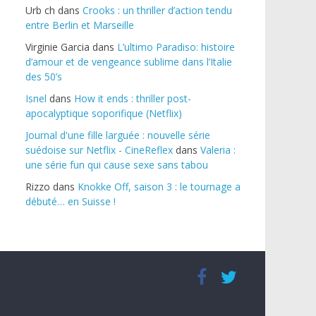
Urb ch
dans
Crooks : un thriller d’action tendu
entre Berlin et Marseille
Virginie Garcia
dans
L’ultimo Paradiso: histoire
d’amour et de vengeance sublime dans l’Italie
des 50’s
Isnel
dans
How it ends : thriller post-
apocalyptique soporifique (Netflix)
Journal d'une fille larguée : nouvelle série
suédoise sur Netflix - CineReflex
dans
Valeria :
une série fun qui cause sexe sans tabou
Rizzo
dans
Knokke Off, saison 3 : le tournage a
débuté… en Suisse !