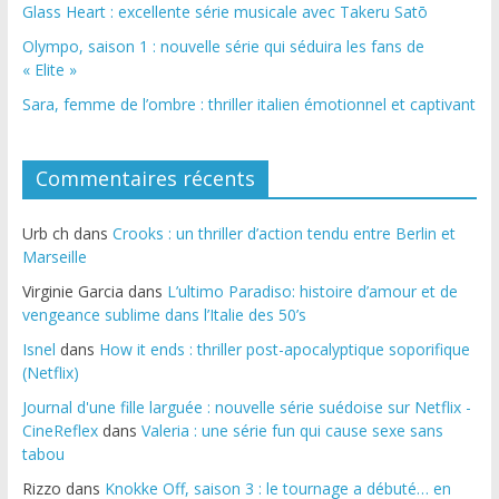
Glass Heart : excellente série musicale avec Takeru Satō
Olympo, saison 1 : nouvelle série qui séduira les fans de
« Elite »
Sara, femme de l’ombre : thriller italien émotionnel et captivant
Commentaires récents
Urb ch
dans
Crooks : un thriller d’action tendu entre Berlin et
Marseille
Virginie Garcia
dans
L’ultimo Paradiso: histoire d’amour et de
vengeance sublime dans l’Italie des 50’s
Isnel
dans
How it ends : thriller post-apocalyptique soporifique
(Netflix)
Journal d'une fille larguée : nouvelle série suédoise sur Netflix -
CineReflex
dans
Valeria : une série fun qui cause sexe sans
tabou
Rizzo
dans
Knokke Off, saison 3 : le tournage a débuté… en