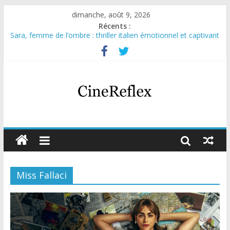
dimanche, août 9, 2026
Récents :
Sara, femme de l’ombre : thriller italien émotionnel et captivant
Journal d’une fille larguée : nouvelle série suédoise sur Netflix
Aema : mini-série sur le tournage d’un film érotique devenu
culte
Glass Heart : excellente série musicale avec Takeru Satō
Olympo, saison 1 : nouvelle série qui séduira les fans de
« Elite »
Miss Fallaci