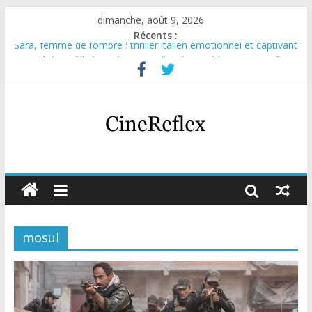
dimanche, août 9, 2026
Récents :
Sara, femme de l’ombre : thriller italien émotionnel et captivant
Journal d’une fille larguée : nouvelle série suédoise sur Netflix
Aema : mini-série sur le tournage d’un film érotique devenu
culte
Glass Heart : excellente série musicale avec Takeru Satō
Olympo, saison 1 : nouvelle série qui séduira les fans de
« Elite »
mosul