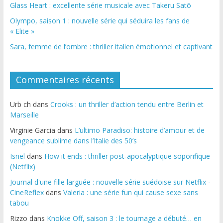
Glass Heart : excellente série musicale avec Takeru Satō
Olympo, saison 1 : nouvelle série qui séduira les fans de
« Elite »
Sara, femme de l’ombre : thriller italien émotionnel et captivant
Commentaires récents
Urb ch
dans
Crooks : un thriller d’action tendu entre Berlin et
Marseille
Virginie Garcia
dans
L’ultimo Paradiso: histoire d’amour et de
vengeance sublime dans l’Italie des 50’s
Isnel
dans
How it ends : thriller post-apocalyptique soporifique
(Netflix)
Journal d'une fille larguée : nouvelle série suédoise sur Netflix -
CineReflex
dans
Valeria : une série fun qui cause sexe sans
tabou
Rizzo
dans
Knokke Off, saison 3 : le tournage a débuté… en