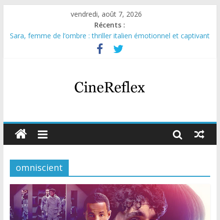
vendredi, août 7, 2026
Récents :
Sara, femme de l’ombre : thriller italien émotionnel et captivant
Journal d’une fille larguée : nouvelle série suédoise sur Netflix
Aema : mini-série sur le tournage d’un film érotique devenu
culte
Glass Heart : excellente série musicale avec Takeru Satō
Olympo, saison 1 : nouvelle série qui séduira les fans de
« Elite »
omniscient