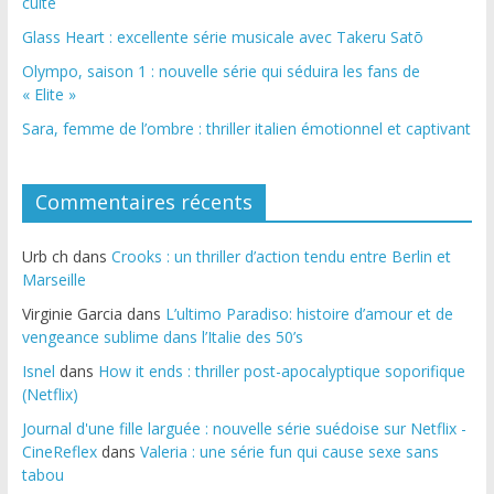
culte
Glass Heart : excellente série musicale avec Takeru Satō
Olympo, saison 1 : nouvelle série qui séduira les fans de
« Elite »
Sara, femme de l’ombre : thriller italien émotionnel et captivant
Commentaires récents
Urb ch
dans
Crooks : un thriller d’action tendu entre Berlin et
Marseille
Virginie Garcia
dans
L’ultimo Paradiso: histoire d’amour et de
vengeance sublime dans l’Italie des 50’s
Isnel
dans
How it ends : thriller post-apocalyptique soporifique
(Netflix)
Journal d'une fille larguée : nouvelle série suédoise sur Netflix -
CineReflex
dans
Valeria : une série fun qui cause sexe sans
tabou