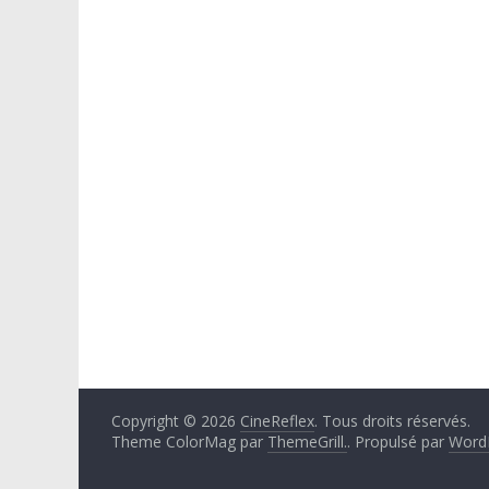
Copyright © 2026
CineReflex
. Tous droits réservés.
Theme ColorMag par
ThemeGrill.
. Propulsé par
Word