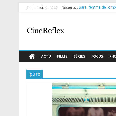
jeudi, août 6, 2026
Récents :
Sara, femme de l’ombre
Journal d’une fille lar
Aema : mini-série sur 
Glass Heart : excellen
Olympo, saison 1 : nouv
ACTU
FILMS
SÉRIES
FOCUS
PH
pure