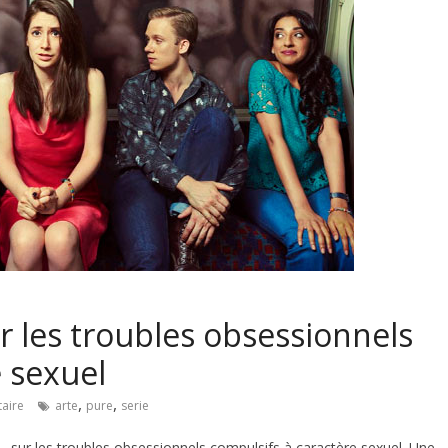
r les troubles obsessionnels
e sexuel
,
,
aire
arte
pure
serie
« , sur les troubles obsessionnels compulsifs à caractère sexuel. Une