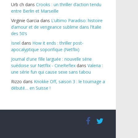
Urb ch
dans
Crooks : un thriller d’action tendu
entre Berlin et Marseille
Virginie Garcia
dans
L’ultimo Paradiso: histoire
d’amour et de vengeance sublime dans l’Italie
des 50’s
Isnel
dans
How it ends : thriller post-
apocalyptique soporifique (Netflix)
Journal d'une fille larguée : nouvelle série
suédoise sur Netflix - CineReflex
dans
Valeria :
une série fun qui cause sexe sans tabou
Rizzo
dans
Knokke Off, saison 3 : le tournage a
débuté… en Suisse !