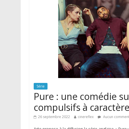
Série
Pure : une comédie su
compulsifs à caractèr
26 septembre 2022
cinereflex
Aucun comment
Arte propose à la diffusion la série anglaise « Pure