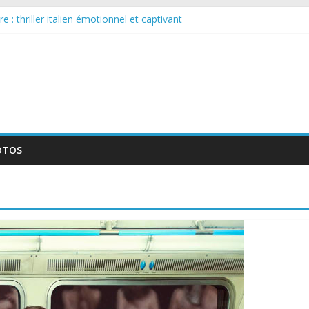
 : thriller italien émotionnel et captivant
guée : nouvelle série suédoise sur Netflix
le tournage d’un film érotique devenu culte
te série musicale avec Takeru Satō
elle série qui séduira les fans de « Elite »
OTOS