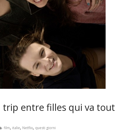
trip entre filles qui va tout
,
,
,
film
italie
Netflix
questi giorni