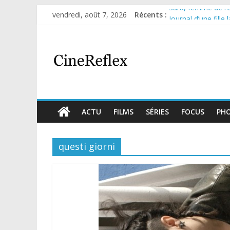
Sara, femme de l’om
vendredi, août 7, 2026
Récents :
Journal d’une fille
Aema : mini-série 
Glass Heart : exce
Olympo, saison 1 : 
ACTU
FILMS
SÉRIES
FOCUS
PH
questi giorni