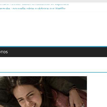
bre : thriller italien émotionnel et captivant
 larguée : nouvelle série suédoise sur Netflix
sur le tournage d’un film érotique devenu culte
llente série musicale avec Takeru Satō
nouvelle série qui séduira les fans de « Elite »
OTOS