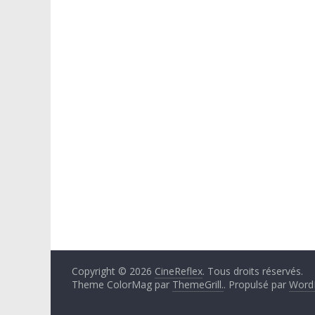
Copyright © 2026
CineReflex
. Tous droits réservés.
Theme ColorMag par
ThemeGrill.
. Propulsé par
Word