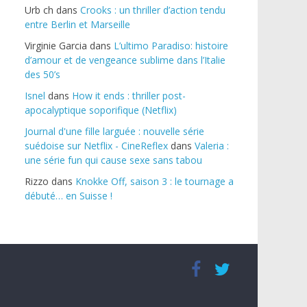
Urb ch
dans
Crooks : un thriller d’action tendu
entre Berlin et Marseille
Virginie Garcia
dans
L’ultimo Paradiso: histoire
d’amour et de vengeance sublime dans l’Italie
des 50’s
Isnel
dans
How it ends : thriller post-
apocalyptique soporifique (Netflix)
Journal d'une fille larguée : nouvelle série
suédoise sur Netflix - CineReflex
dans
Valeria :
une série fun qui cause sexe sans tabou
Rizzo
dans
Knokke Off, saison 3 : le tournage a
débuté… en Suisse !