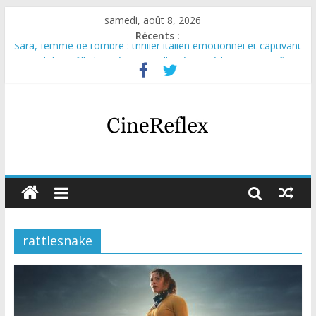
samedi, août 8, 2026
Récents :
Sara, femme de l’ombre : thriller italien émotionnel et captivant
Journal d’une fille larguée : nouvelle série suédoise sur Netflix
Aema : mini-série sur le tournage d’un film érotique devenu
culte
Glass Heart : excellente série musicale avec Takeru Satō
Olympo, saison 1 : nouvelle série qui séduira les fans de
« Elite »
rattlesnake