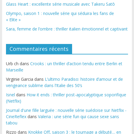
Glass Heart : excellente série musicale avec Takeru Satō
Olympo, saison 1 : nouvelle série qui séduira les fans de
« Elite »
Sara, femme de l’ombre : thriller italien émotionnel et captivant
Commentaires récents
Urb ch
dans
Crooks : un thriller d’action tendu entre Berlin et
Marseille
Virginie Garcia
dans
L’ultimo Paradiso: histoire d’amour et de
vengeance sublime dans l’Italie des 50’s
Isnel
dans
How it ends : thriller post-apocalyptique soporifique
(Netflix)
Journal d'une fille larguée : nouvelle série suédoise sur Netflix -
CineReflex
dans
Valeria : une série fun qui cause sexe sans
tabou
Rizzo
dans
Knokke Off, saison 3 : le tournage a débuté… en