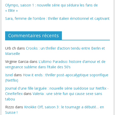
Olympo, saison 1 : nouvelle série qui séduira les fans de
« Elite »
Sara, femme de l’ombre : thriller italien émotionnel et captivant
Commentaires récents
Urb ch
dans
Crooks : un thriller d’action tendu entre Berlin et
Marseille
Virginie Garcia
dans
L’ultimo Paradiso: histoire d’amour et de
vengeance sublime dans l’Italie des 50’s
Isnel
dans
How it ends : thriller post-apocalyptique soporifique
(Netflix)
Journal d'une fille larguée : nouvelle série suédoise sur Netflix -
CineReflex
dans
Valeria : une série fun qui cause sexe sans
tabou
Rizzo
dans
Knokke Off, saison 3 : le tournage a débuté… en
Suisse !