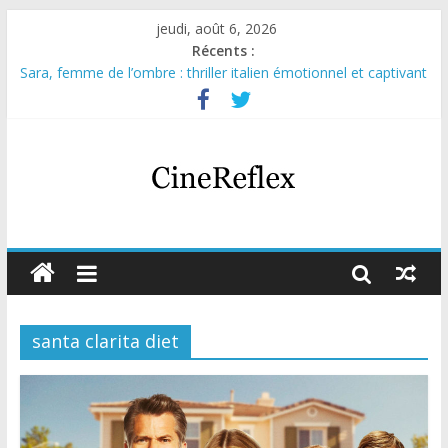
jeudi, août 6, 2026
Récents :
Sara, femme de l’ombre : thriller italien émotionnel et captivant
Journal d’une fille larguée : nouvelle série suédoise sur Netflix
Aema : mini-série sur le tournage d’un film érotique devenu
culte
Glass Heart : excellente série musicale avec Takeru Satō
Olympo, saison 1 : nouvelle série qui séduira les fans de
« Elite »
santa clarita diet