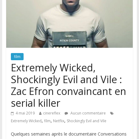
film
Extremely Wicked,
Shockingly Evil and Vile :
Zac Efron convaincant en
serial killer
4 mai 2019
cinereflex
Aucun commentaire
,
,
,
Extremely Wicked
film
Netflix
Shockingly Evil and Vile
Quelques semaines après le documentaire Conversations