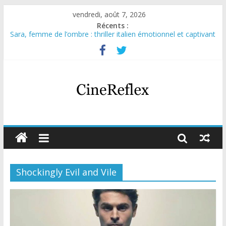
vendredi, août 7, 2026
Récents :
Sara, femme de l’ombre : thriller italien émotionnel et captivant
Journal d’une fille larguée : nouvelle série suédoise sur Netflix
Aema : mini-série sur le tournage d’un film érotique devenu
culte
Glass Heart : excellente série musicale avec Takeru Satō
Olympo, saison 1 : nouvelle série qui séduira les fans de
« Elite »
Shockingly Evil and Vile