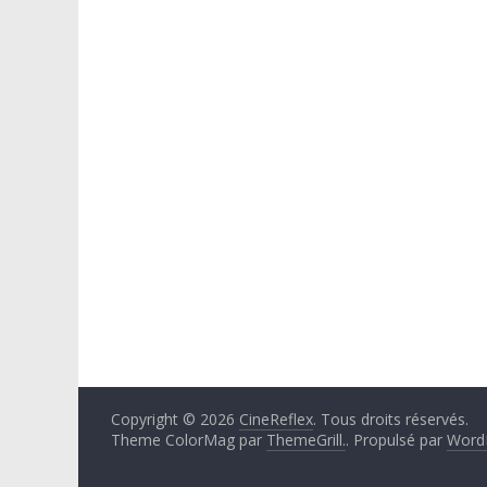
Copyright © 2026
CineReflex
. Tous droits réservés.
Theme ColorMag par
ThemeGrill.
. Propulsé par
Word