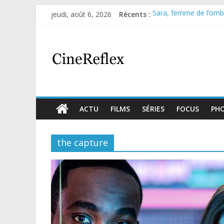
jeudi, août 6, 2026
Récents :
Sara, femme de l’ombre
Journal d’une fille lar
Aema : mini-série sur 
Glass Heart : excellen
Olympo, saison 1 : nouv
ACTU
FILMS
SÉRIES
FOCUS
PH
the capture