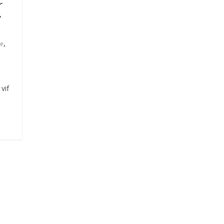
r
y
,
ie
vif