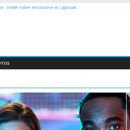
 : thriller italien émotionnel et captivant
guée : nouvelle série suédoise sur Netflix
le tournage d’un film érotique devenu culte
te série musicale avec Takeru Satō
elle série qui séduira les fans de « Elite »
OTOS