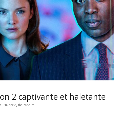
on 2 captivante et haletante
,
s
serie
the capture