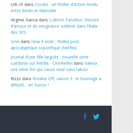
Urb ch
dans
Crooks : un thriller d’action tendu
entre Berlin et Marseille
Virginie Garcia
dans
L’ultimo Paradiso: histoire
d’amour et de vengeance sublime dans l’Italie
des 50’s
Isnel
dans
How it ends : thriller post-
apocalyptique soporifique (Netflix)
Journal d'une fille larguée : nouvelle série
suédoise sur Netflix - CineReflex
dans
Valeria :
une série fun qui cause sexe sans tabou
Rizzo
dans
Knokke Off, saison 3 : le tournage a
débuté… en Suisse !