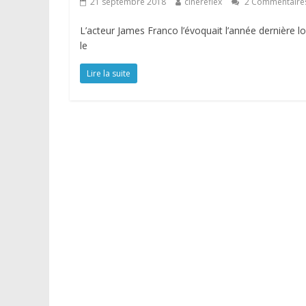
21 septembre 2018
cinereflex
2 Commentaire
L’acteur James Franco l’évoquait l’année dernière 
le
Lire la suite