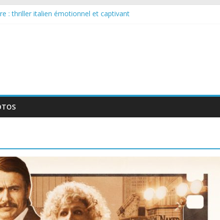
 : thriller italien émotionnel et captivant
guée : nouvelle série suédoise sur Netflix
le tournage d’un film érotique devenu culte
te série musicale avec Takeru Satō
elle série qui séduira les fans de « Elite »
OTOS