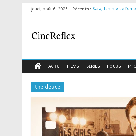
jeudi, août 6, 2026
Récents :
Sara, femme de l’ombre
Journal d’une fille lar
Aema : mini-série sur 
Glass Heart : excellen
Olympo, saison 1 : nouv
ACTU
FILMS
SÉRIES
FOCUS
PH
the deuce