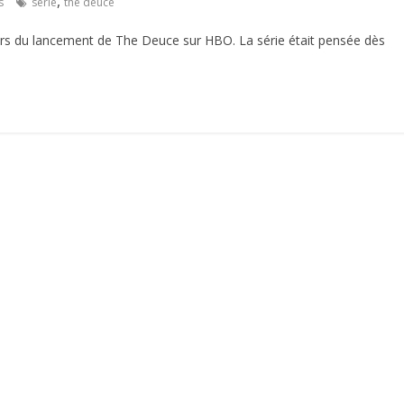
,
s
serie
the deuce
lors du lancement de The Deuce sur HBO. La série était pensée dès