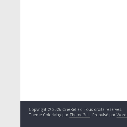
Copyright © 2026
CineReflex
. Tous droits réservés.
Theme ColorMag par
ThemeGrill.
. Propulsé par
Word