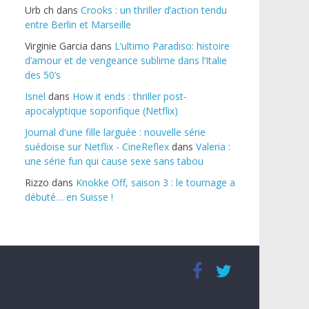
Urb ch
dans
Crooks : un thriller d’action tendu
entre Berlin et Marseille
Virginie Garcia
dans
L’ultimo Paradiso: histoire
d’amour et de vengeance sublime dans l’Italie
des 50’s
Isnel
dans
How it ends : thriller post-
apocalyptique soporifique (Netflix)
Journal d'une fille larguée : nouvelle série
suédoise sur Netflix - CineReflex
dans
Valeria :
une série fun qui cause sexe sans tabou
Rizzo
dans
Knokke Off, saison 3 : le tournage a
débuté… en Suisse !