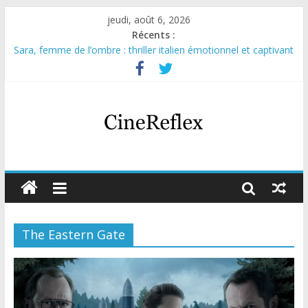
jeudi, août 6, 2026
Récents :
Sara, femme de l’ombre : thriller italien émotionnel et captivant
Journal d’une fille larguée : nouvelle série suédoise sur Netflix
Aema : mini-série sur le tournage d’un film érotique devenu
culte
Glass Heart : excellente série musicale avec Takeru Satō
Olympo, saison 1 : nouvelle série qui séduira les fans de
« Elite »
The Eastern Gate