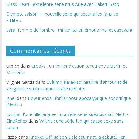
Glass Heart : excellente série musicale avec Takeru Satō
Olympo, saison 1 : nouvelle série qui séduira les fans de
« Elite »
Sara, femme de l’ombre : thriller italien émotionnel et captivant
Commentaires récents
Urb ch
dans
Crooks : un thriller d’action tendu entre Berlin et
Marseille
Virginie Garcia
dans
L’ultimo Paradiso: histoire d’amour et de
vengeance sublime dans l’Italie des 50’s
Isnel
dans
How it ends : thriller post-apocalyptique soporifique
(Netflix)
Journal d'une fille larguée : nouvelle série suédoise sur Netflix -
CineReflex
dans
Valeria : une série fun qui cause sexe sans
tabou
Rizzo
dans
Knokke Off, saison 3 : le tournage a débuté… en