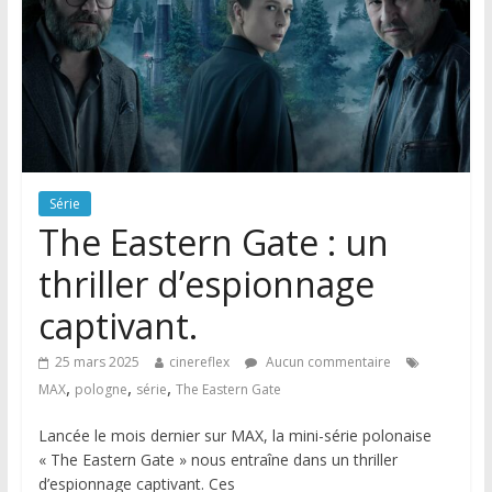
Série
The Eastern Gate : un
thriller d’espionnage
captivant.
25 mars 2025
cinereflex
Aucun commentaire
,
,
,
MAX
pologne
série
The Eastern Gate
Lancée le mois dernier sur MAX, la mini-série polonaise
« The Eastern Gate » nous entraîne dans un thriller
d’espionnage captivant. Ces