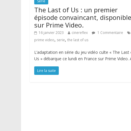
Série
The Last of Us : un premier
épisode convaincant, disponibl
sur Prime Video.
16 janvier 2023
cinereflex
1 Commentaire
,
,
prime video
serie
the last of us
L’adaptation en série du jeu vidéo culte « The Last 
Us » débarque ce lundi en France sur Prime Video. 
Lire la suite