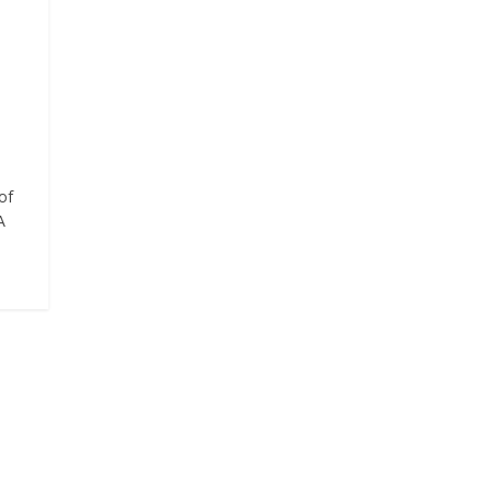
e
of
A