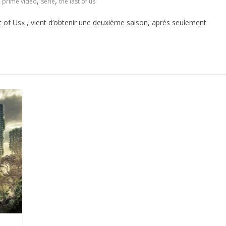
,
,
prime video
serie
the last of us
 of Us« , vient d’obtenir une deuxième saison, après seulement