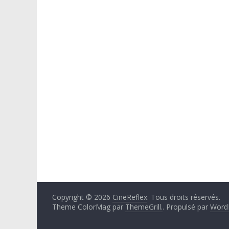
Copyright © 2026
CineReflex
. Tous droits réservés.
Theme ColorMag par
ThemeGrill.
. Propulsé par
Word