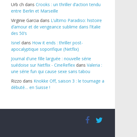
Urb ch
dans
Crooks : un thriller d’action tendu
entre Berlin et Marseille
Virginie Garcia
dans
L’ultimo Paradiso: histoire
d’amour et de vengeance sublime dans l’Italie
des 50’s
Isnel
dans
How it ends : thriller post-
apocalyptique soporifique (Netflix)
Journal d'une fille larguée : nouvelle série
suédoise sur Netflix - CineReflex
dans
Valeria :
une série fun qui cause sexe sans tabou
Rizzo
dans
Knokke Off, saison 3 : le tournage a
débuté… en Suisse !