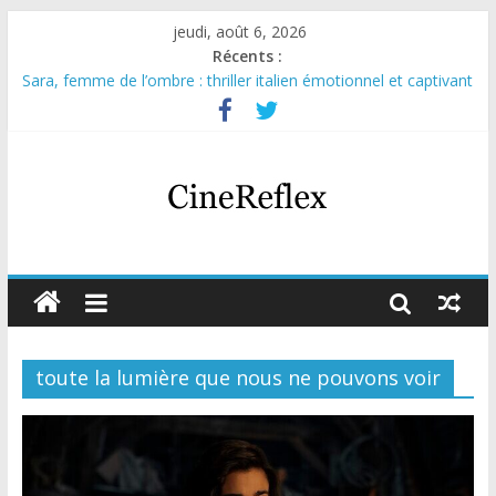
jeudi, août 6, 2026
Récents :
Sara, femme de l’ombre : thriller italien émotionnel et captivant
Journal d’une fille larguée : nouvelle série suédoise sur Netflix
Aema : mini-série sur le tournage d’un film érotique devenu
culte
Glass Heart : excellente série musicale avec Takeru Satō
Olympo, saison 1 : nouvelle série qui séduira les fans de
« Elite »
toute la lumière que nous ne pouvons voir