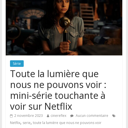
Série
Toute la lumière que
nous ne pouvons voir :
mini-série touchante à
voir sur Netflix
2 novembre 2023
cinereflex
Aucun commentaire
,
,
Netflix
serie
toute la lumière que nous ne pouvons voir