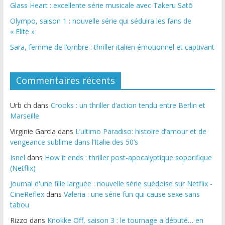
Glass Heart : excellente série musicale avec Takeru Satō
Olympo, saison 1 : nouvelle série qui séduira les fans de
« Elite »
Sara, femme de l’ombre : thriller italien émotionnel et captivant
Commentaires récents
Urb ch
dans
Crooks : un thriller d’action tendu entre Berlin et
Marseille
Virginie Garcia
dans
L’ultimo Paradiso: histoire d’amour et de
vengeance sublime dans l’Italie des 50’s
Isnel
dans
How it ends : thriller post-apocalyptique soporifique
(Netflix)
Journal d'une fille larguée : nouvelle série suédoise sur Netflix -
CineReflex
dans
Valeria : une série fun qui cause sexe sans
tabou
Rizzo
dans
Knokke Off, saison 3 : le tournage a débuté… en