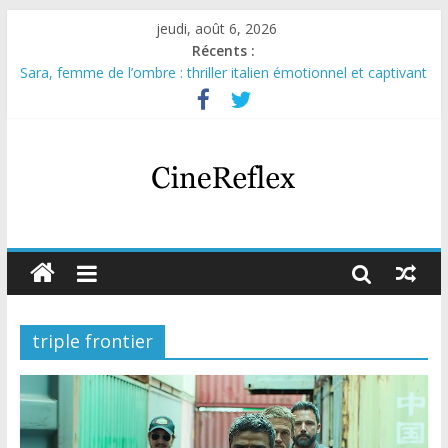
jeudi, août 6, 2026
Récents :
Sara, femme de l’ombre : thriller italien émotionnel et captivant
Journal d’une fille larguée : nouvelle série suédoise sur Netflix
Aema : mini-série sur le tournage d’un film érotique devenu
culte
Glass Heart : excellente série musicale avec Takeru Satō
Olympo, saison 1 : nouvelle série qui séduira les fans de
« Elite »
triple frontier