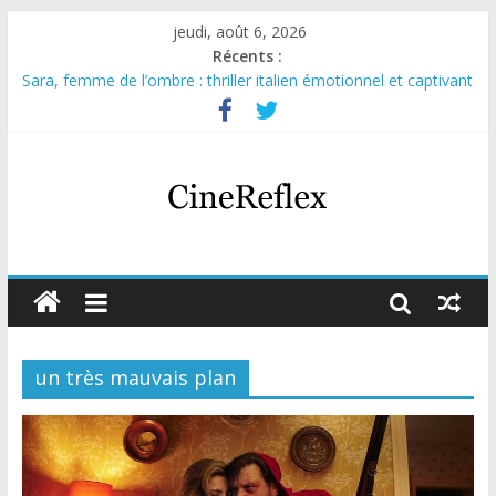
jeudi, août 6, 2026
Récents :
Sara, femme de l’ombre : thriller italien émotionnel et captivant
Journal d’une fille larguée : nouvelle série suédoise sur Netflix
Aema : mini-série sur le tournage d’un film érotique devenu
culte
Glass Heart : excellente série musicale avec Takeru Satō
Olympo, saison 1 : nouvelle série qui séduira les fans de
« Elite »
un très mauvais plan