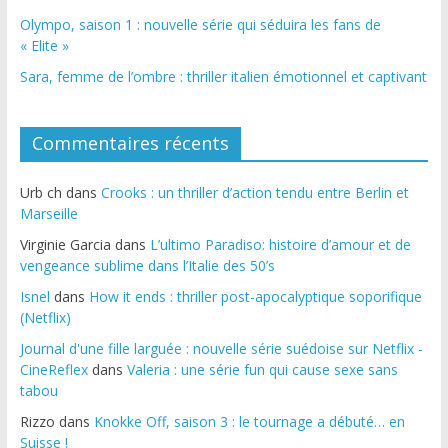
Olympo, saison 1 : nouvelle série qui séduira les fans de
« Elite »
Sara, femme de l’ombre : thriller italien émotionnel et captivant
Commentaires récents
Urb ch
dans
Crooks : un thriller d’action tendu entre Berlin et
Marseille
Virginie Garcia
dans
L’ultimo Paradiso: histoire d’amour et de
vengeance sublime dans l’Italie des 50’s
Isnel
dans
How it ends : thriller post-apocalyptique soporifique
(Netflix)
Journal d'une fille larguée : nouvelle série suédoise sur Netflix -
CineReflex
dans
Valeria : une série fun qui cause sexe sans
tabou
Rizzo
dans
Knokke Off, saison 3 : le tournage a débuté… en
Suisse !