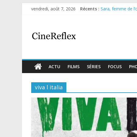
vendredi, août 7, 2026
Récents :
Sara, femme de l’om
Journal d’une fille
Aema : mini-série 
Glass Heart : exce
Olympo, saison 1 : 
ACTU
FILMS
SÉRIES
FOCUS
PH
viva l italia