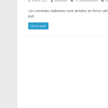
4 avril 2021
cinereflex
3 Commentaires
fi
Les comédies italiennes sont arrivées en force cet
può
Lire la suite