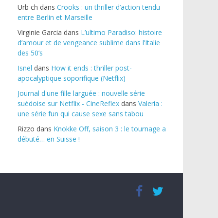
Urb ch
dans
Crooks : un thriller d’action tendu
entre Berlin et Marseille
Virginie Garcia
dans
L’ultimo Paradiso: histoire
d’amour et de vengeance sublime dans l’Italie
des 50’s
Isnel
dans
How it ends : thriller post-
apocalyptique soporifique (Netflix)
Journal d'une fille larguée : nouvelle série
suédoise sur Netflix - CineReflex
dans
Valeria :
une série fun qui cause sexe sans tabou
Rizzo
dans
Knokke Off, saison 3 : le tournage a
débuté… en Suisse !