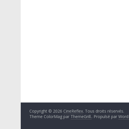
Copyright © 2026
CineReflex
. Tous droits réservés.
Theme ColorMag par
ThemeGrill.
. Propulsé par
Word