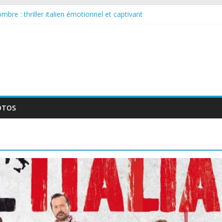
bre : thriller italien émotionnel et captivant
 larguée : nouvelle série suédoise sur Netflix
sur le tournage d’un film érotique devenu culte
llente série musicale avec Takeru Satō
nouvelle série qui séduira les fans de « Elite »
OTOS