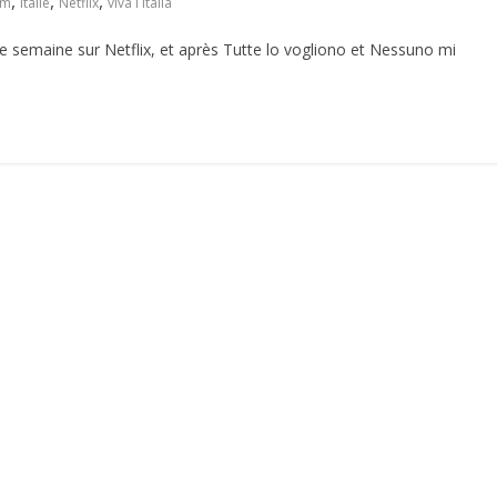
,
,
,
lm
italie
Netflix
viva l italia
te semaine sur Netflix, et après Tutte lo vogliono et Nessuno mi