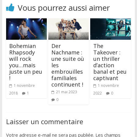
Vous pourrez aussi aimer
Bohemian
Der
The
Rhapsody
Nachname :
Takeover :
will rock
une suite où
un thriller
you…mais
les
d’action
juste un peu
embrouilles
banal et peu
!
familiales
captivant
continuent !
1 novembre
1 novembre
21 mai 2023
2018
1
2022
0
0
Laisser un commentaire
Votre adresse e-mail ne sera pas publiée.
Les champs