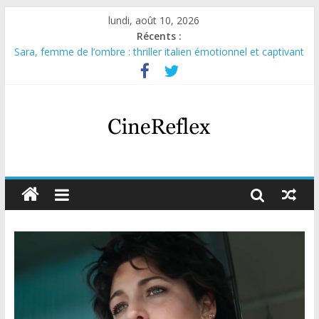
lundi, août 10, 2026
Récents :
Sara, femme de l’ombre : thriller italien émotionnel et captivant
Journal d’une fille larguée : nouvelle série suédoise sur Netflix
Aema : mini-série sur le tournage d’un film érotique devenu
culte
Glass Heart : excellente série musicale avec Takeru Satō
Olympo, saison 1 : nouvelle série qui séduira les fans de
« Elite »