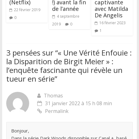
(Netflix)
!) avant la fin
captivante
de l’année
avec Matilda
22 février 2019
De Angelis
4 septembre
0
16 février 2023
2019
0
1
3 pensées sur “
« Une Vérité Enfouie :
la Disparition de Birgit Meier » :
l’enquête fascinante qui révèle un
tueur en série
”
Thomas
31 janvier 2022 à 15 h 08 min
Permalink
Bonjour,
Dans la série Dark Woods disponible sur Canal +, basé