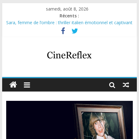
samedi, août 8, 2026
Récents :
Sara, femme de l’ombre : thriller italien émotionnel et captivant
Journal d’une fille larguée : nouvelle série suédoise sur Netflix
Aema : mini-série sur le tournage d’un film érotique devenu
culte
Glass Heart : excellente série musicale avec Takeru Satō
Olympo, saison 1 : nouvelle série qui séduira les fans de
« Elite »