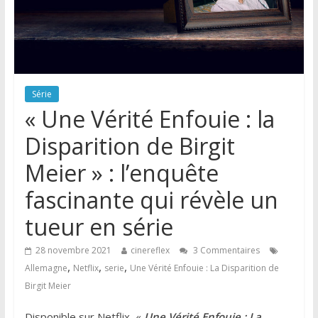
Série
« Une Vérité Enfouie : la
Disparition de Birgit
Meier » : l’enquête
fascinante qui révèle un
tueur en série
28 novembre 2021
cinereflex
3 Commentaires
,
,
,
Allemagne
Netflix
serie
Une Vérité Enfouie : La Disparition de
Birgit Meier
Disponible sur Netflix, «
Une Vérité Enfouie : La