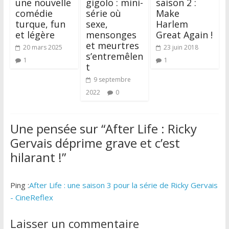
une nouvelle
gigolo : mini-
saison 2 :
comédie
série où
Make
turque, fun
sexe,
Harlem
et légère
mensonges
Great Again !
et meurtres
20 mars 2025
23 juin 2018
s’entremêlen
1
1
t
9 septembre
2022
0
Une pensée sur “
After Life : Ricky
Gervais déprime grave et c’est
hilarant !
”
Ping :
After Life : une saison 3 pour la série de Ricky Gervais
- CineReflex
Laisser un commentaire