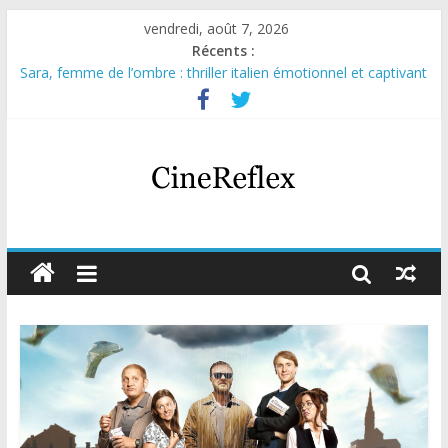
vendredi, août 7, 2026
Récents :
Sara, femme de l’ombre : thriller italien émotionnel et captivant
Journal d’une fille larguée : nouvelle série suédoise sur Netflix
Aema : mini-série sur le tournage d’un film érotique devenu
culte
Glass Heart : excellente série musicale avec Takeru Satō
Olympo, saison 1 : nouvelle série qui séduira les fans de
« Elite »