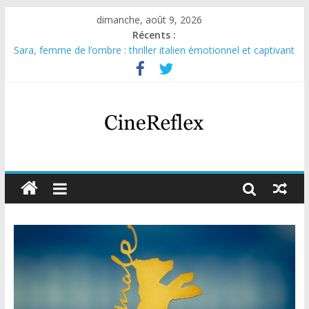
dimanche, août 9, 2026
Récents :
Sara, femme de l’ombre : thriller italien émotionnel et captivant
Journal d’une fille larguée : nouvelle série suédoise sur Netflix
Aema : mini-série sur le tournage d’un film érotique devenu
culte
Glass Heart : excellente série musicale avec Takeru Satō
Olympo, saison 1 : nouvelle série qui séduira les fans de
« Elite »