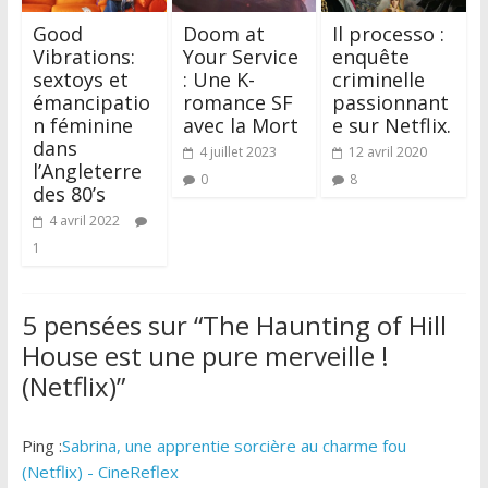
Good
Doom at
Il processo :
Vibrations:
Your Service
enquête
sextoys et
: Une K-
criminelle
émancipatio
romance SF
passionnant
n féminine
avec la Mort
e sur Netflix.
dans
4 juillet 2023
12 avril 2020
l’Angleterre
0
8
des 80’s
4 avril 2022
1
5 pensées sur “
The Haunting of Hill
House est une pure merveille !
(Netflix)
”
Ping :
Sabrina, une apprentie sorcière au charme fou
(Netflix) - CineReflex