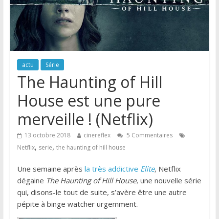
actu
Série
The Haunting of Hill
House est une pure
merveille ! (Netflix)
13 octobre 2018
cinereflex
5 Commentaires
,
,
Netflix
serie
the haunting of hill house
Une semaine après
la très addictive
Elite
, Netflix
dégaine
The Haunting of Hill House
, une nouvelle série
qui, disons-le tout de suite, s’avère être une autre
pépite à binge watcher urgemment.