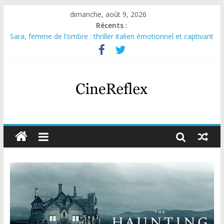
dimanche, août 9, 2026
Récents :
Sara, femme de l’ombre : thriller italien émotionnel et captivant
Journal d’une fille larguée : nouvelle série suédoise sur Netflix
Aema : mini-série sur le tournage d’un film érotique devenu
culte
Glass Heart : excellente série musicale avec Takeru Satō
Olympo, saison 1 : nouvelle série qui séduira les fans de
« Elite »