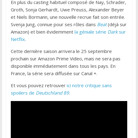
En plus du casting habituel composé de Nay, Schrader,
Groth, Sonja Gerhardt, Uwe Preuss, Alexander Beyer
et Niels Bormann, une nouvelle recrue fait son entrée.
Svenja Jung, connue pour ses rôles dans
Beat
(déjà sur
Amazon) et bien évidemment
la géniale série
Dark
sur
Netflix
.
Cette dernière saison arrivera le 25 septembre
prochain sur Amazon Prime Video, mais ne sera pas
disponible immédiatement dans tous les pays. En
France, la série sera diffusée sur Canal +.
Et vous pouvez retrouver
ici notre critique sans
spoilers de
Deutschland 89
.