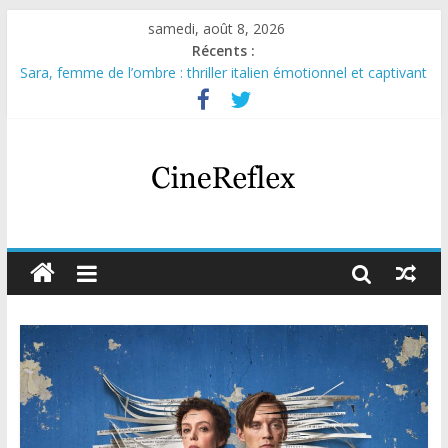
samedi, août 8, 2026
Récents :
Sara, femme de l’ombre : thriller italien émotionnel et captivant
Journal d’une fille larguée : nouvelle série suédoise sur Netflix
Aema : mini-série sur le tournage d’un film érotique devenu
culte
Glass Heart : excellente série musicale avec Takeru Satō
Olympo, saison 1 : nouvelle série qui séduira les fans de
« Elite »