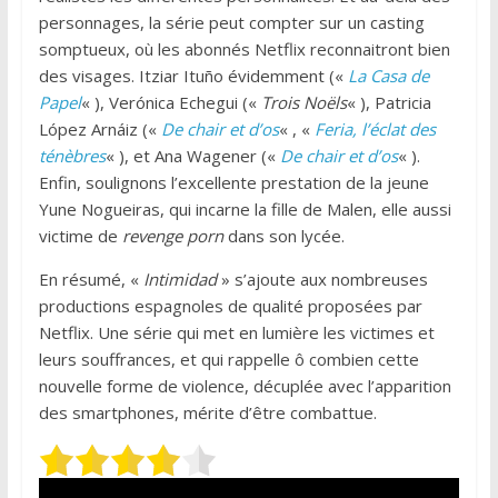
personnages, la série peut compter sur un casting
somptueux, où les abonnés Netflix reconnaitront bien
des visages. Itziar Ituño évidemment («
La Casa de
Papel
« ), Verónica Echegui («
Trois Noëls
« ), Patricia
López Arnáiz («
De chair et d’os
« , «
Feria, l’éclat des
ténèbres
« ), et Ana Wagener («
De chair et d’os
« ).
Enfin, soulignons l’excellente prestation de la jeune
Yune Nogueiras, qui incarne la fille de Malen, elle aussi
victime de
revenge porn
dans son lycée.
En résumé, «
Intimidad
» s’ajoute aux nombreuses
productions espagnoles de qualité proposées par
Netflix. Une série qui met en lumière les victimes et
leurs souffrances, et qui rappelle ô combien cette
nouvelle forme de violence, décuplée avec l’apparition
des smartphones, mérite d’être combattue.