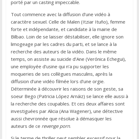
porté par un casting impeccable.
Tout commence avec la diffusion d’une vidéo à
caractère sexuel. Celle de Malen (Itziar Ituño), femme
forte et indépendante, et candidate à la mairie de
Bilbao. Loin de se laisser déstabiliser, elle ignore son
limogeage par les cadres du parti, et se lance à la
recherche des auteurs de la vidéo. Dans le même
temps, on assiste au suicide d’Ane (Verónica Echegui),
une employée d’usine qui n’a pu supporter les
moqueries de ses collègues masculins, après la
diffusion d’une vidéo filmée lors d’une orgie.
Déterminée à découvrir les raisons de son geste, sa
soeur Bego (Patricia López Arnáiz) se lance elle aussi à
la recherche des coupables. Et ces deux affaires sont
investiguées par Alicia (Ana Wagener), une détective
aussi chevronnée que résolue à démasquer les
auteurs de ce
revenge porn
.
Si le terme de thriller peut sembler excessif pour la