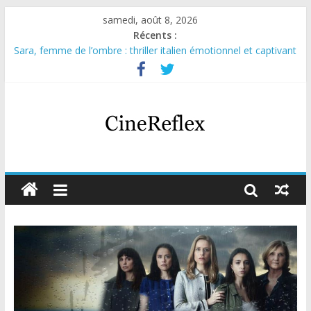
samedi, août 8, 2026
Récents :
Sara, femme de l’ombre : thriller italien émotionnel et captivant
Journal d’une fille larguée : nouvelle série suédoise sur Netflix
Aema : mini-série sur le tournage d’un film érotique devenu
culte
Glass Heart : excellente série musicale avec Takeru Satō
Olympo, saison 1 : nouvelle série qui séduira les fans de
« Elite »