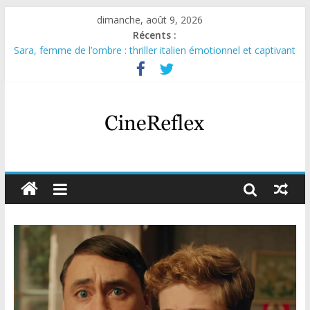
dimanche, août 9, 2026
Récents :
Sara, femme de l’ombre : thriller italien émotionnel et captivant
Journal d’une fille larguée : nouvelle série suédoise sur Netflix
Aema : mini-série sur le tournage d’un film érotique devenu
culte
Glass Heart : excellente série musicale avec Takeru Satō
Olympo, saison 1 : nouvelle série qui séduira les fans de
« Elite »