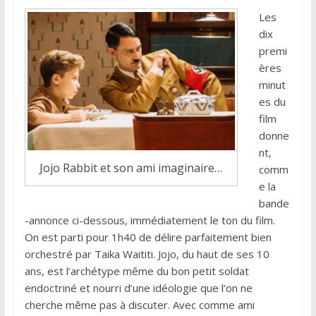
Les
dix
premi
ères
minut
es du
film
donne
nt,
Jojo Rabbit et son ami imaginaire…
comm
e la
bande
-annonce ci-dessous, immédiatement le ton du film.
On est parti pour 1h40 de délire parfaitement bien
orchestré par Taika Waititi. Jojo, du haut de ses 10
ans, est l’archétype même du bon petit soldat
endoctriné et nourri d’une idéologie que l’on ne
cherche même pas à discuter. Avec comme ami