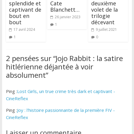
splendide et
Cate
deuxième
captivant de
Blanchett…
volet de la
bout en
trilogie
26 janvier 2023
bout
décevant
1
17 avril 2024
9 juillet 2021
1
0
2 pensées sur “
Jojo Rabbit : la satire
hitlérienne déjantée à voir
absolument
”
Ping :
Lost Girls, un true crime très dark et captivant -
CineReflex
Ping :
Joy : l'histoire passionnante de la première FIV -
CineReflex
Laisser un commentaire