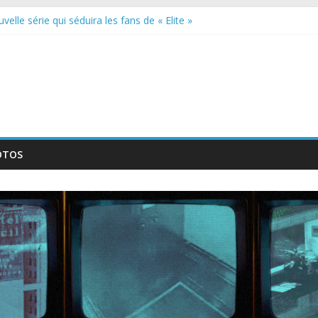
elle série qui séduira les fans de « Elite »
 : thriller italien émotionnel et captivant
guée : nouvelle série suédoise sur Netflix
le tournage d’un film érotique devenu culte
te série musicale avec Takeru Satō
OTOS