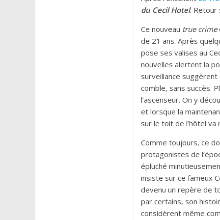
du Cecil Hotel
. Retour
Ce nouveau
true crime
de 21 ans. Après quelqu
pose ses valises au Cec
nouvelles alertent la p
surveillance suggèrent q
comble, sans succès. Pl
l’ascenseur. On y déco
et lorsque la maintenan
sur le toit de l’hôtel v
Comme toujours, ce doc
protagonistes de l’époq
épluché minutieusement 
insiste sur ce fameux C
devenu un repère de to
par certains, son histo
considèrent même comm