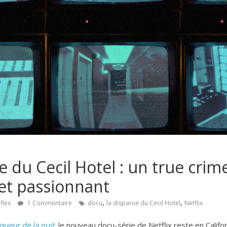
e du Cecil Hotel : un true crim
 et passionnant
,
,
flex
1 Commentaire
docu
la disparue du Cecil Hotel
Netflix
queur de la nuit
, le nouveau docu-série de Netflix reste en Califo