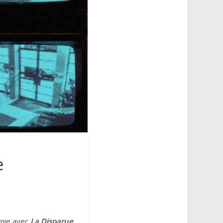
e
rnie avec
La Disparue