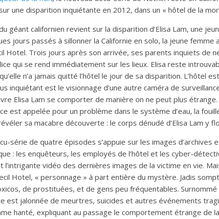
 sur une disparition inquiétante en 2012, dans un « hôtel de la mo
du géant californien revient sur la disparition d’Elisa Lam, une je
es jours passés à sillonner la Californie en solo, la jeune femme 
il Hotel. Trois jours après son arrivée, ses parents inquiets de n
olice qui se rend immédiatement sur les lieux. Elisa reste introuva
u’elle n’a jamais quitté l’hôtel le jour de sa disparition. L’hôtel e
us inquiétant est le visionnage d’une autre caméra de surveillance
uvre Elisa Lam se comporter de manière on ne peut plus étrange. 
ce est appelée pour un problème dans le système d’eau, la fouille
a révéler sa macabre découverte : le corps dénudé d’Elisa Lam y flo
u-série de quatre épisodes s’appuie sur les images d’archives 
ue : les enquêteurs, les employés de l’hôtel et les cyber-détect
l’intrigante vidéo des dernières images de la victime en vie. Mai
ecil Hotel, « personnage » à part entière du mystère. Jadis sompt
xicos, de prostituées, et de gens peu fréquentables. Surnommé « 
ire est jalonnée de meurtres, suicides et autres événements tragi
e hanté, expliquant au passage le comportement étrange de la