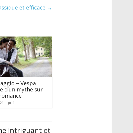
lassique et efficace
→
iaggio – Vespa :
e d’un mythe sur
 romance
021
1
me intriguant et