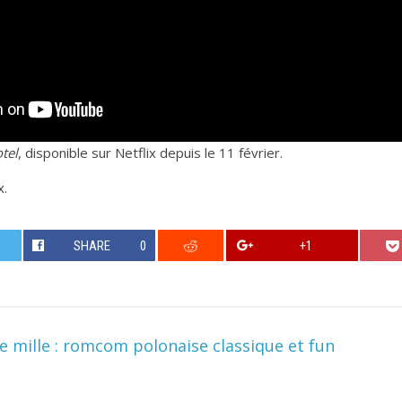
tel
, disponible sur Netflix depuis le 11 février.
x.
SHARE
0
+1
 mille : romcom polonaise classique et fun