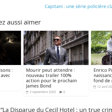
Capitani : une série policière c
z aussi aimer
sons :
Mourir peut attendre :
Enrico P
 avec
nouveau trailer 100%
naissanc
action pour le prochain
fond de
James Bond
12 avril 2
3 septembre 2020
0
“
La Disparue du Cecil Hotel : un true cri