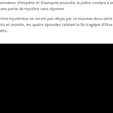
 semaines d’enquête et d’autopsie poussée, la police conclura à 
e une partie du mystère sans réponse.
crime
mystérieux ne seront pas déçus par ce nouveau docu-série s
 et montés, les quatre épisodes relatant la fin tragique d’Elisa
ants.