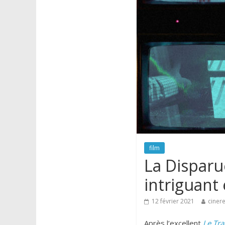
film
La Disparu
intriguant
12 février 2021
cinere
Après l’excellent
Le Tra