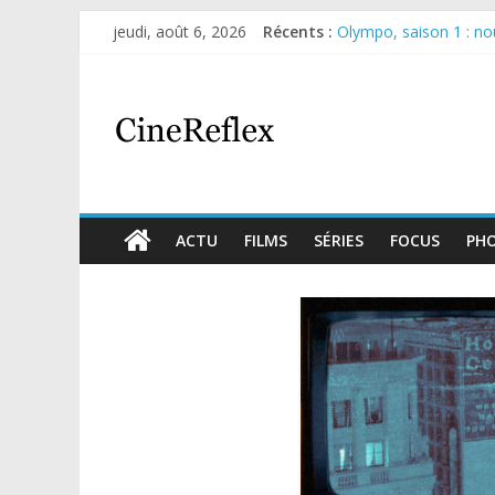
jeudi, août 6, 2026
Récents :
Olympo, saison 1 : nouv
Sara, femme de l’ombre
Journal d’une fille lar
Aema : mini-série sur 
Glass Heart : excellen
ACTU
FILMS
SÉRIES
FOCUS
PH