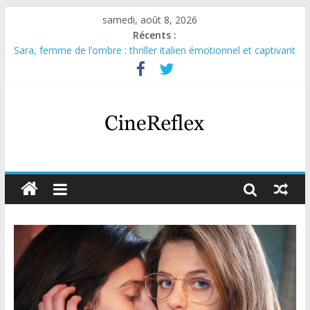
samedi, août 8, 2026
Récents :
Sara, femme de l’ombre : thriller italien émotionnel et captivant
Journal d’une fille larguée : nouvelle série suédoise sur Netflix
Aema : mini-série sur le tournage d’un film érotique devenu
culte
Glass Heart : excellente série musicale avec Takeru Satō
Olympo, saison 1 : nouvelle série qui séduira les fans de
« Elite »