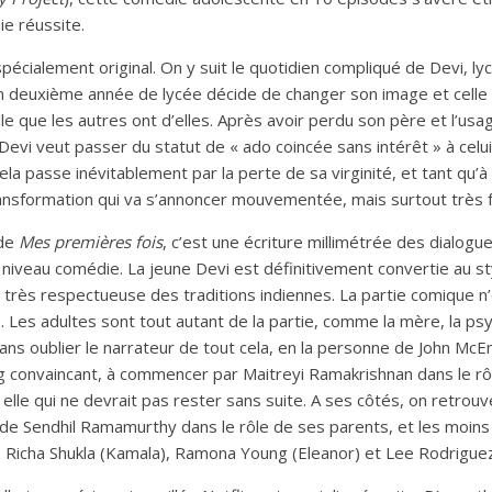
ie réussite.
spécialement original. On y suit le quotidien compliqué de Devi, l
 en deuxième année de lycée décide de changer son image et celle
e que les autres ont d’elles. Après avoir perdu son père et l’us
Devi veut passer du statut de « ado coincée sans intérêt » à celui 
 cela passe inévitablement par la perte de sa virginité, et tant qu’à
ansformation qui va s’annoncer mouvementée, mais surtout très f
 de
Mes premières fois
, c’est une écriture millimétrée des dialogue
niveau comédie. La jeune Devi est définitivement convertie au sty
rès respectueuse des traditions indiennes. La partie comique n’e
 Les adultes sont tout autant de la partie, comme la mère, la psy
ans oublier le narrateur de tout cela, en la personne de John McEn
ng convaincant, à commencer par Maitreyi Ramakrishnan dans le rô
r elle qui ne devrait pas rester sans suite. A ses côtés, on retro
de Sendhil Ramamurthy dans le rôle de ses parents, et les moins
 Richa Shukla (Kamala), Ramona Young (Eleanor) et Lee Rodriguez 