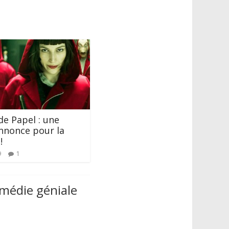
de Papel : une
nnonce pour la
!
9
1
omédie géniale