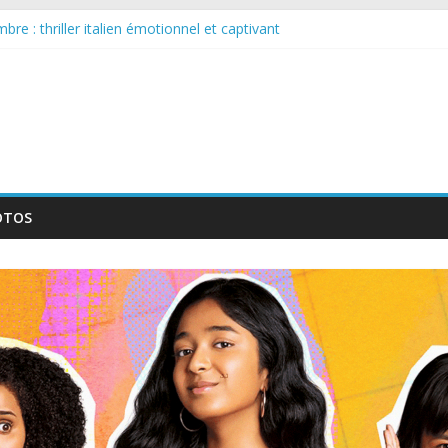
re : thriller italien émotionnel et captivant
arguée : nouvelle série suédoise sur Netflix
ur le tournage d’un film érotique devenu culte
lente série musicale avec Takeru Satō
ouvelle série qui séduira les fans de « Elite »
OTOS