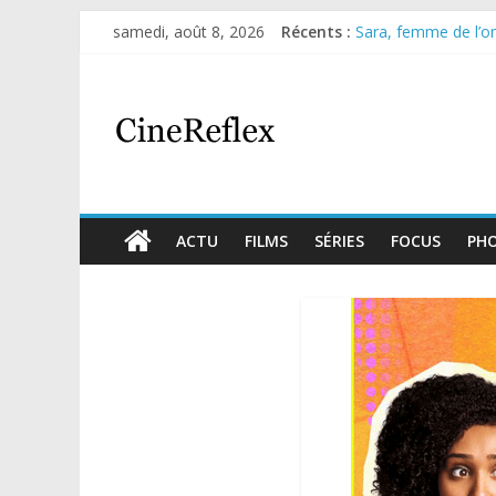
samedi, août 8, 2026
Récents :
Sara, femme de l’omb
Journal d’une fille l
Aema : mini-série s
Glass Heart : excel
Olympo, saison 1 : n
ACTU
FILMS
SÉRIES
FOCUS
PH