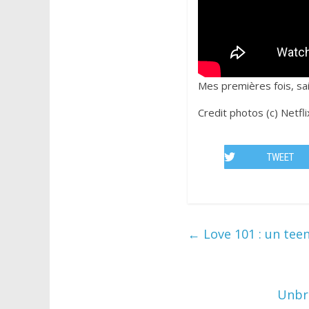
Mes premières fois, sai
Credit photos (c) Netfli
TWEET
←
Love 101 : un teen 
Unbre