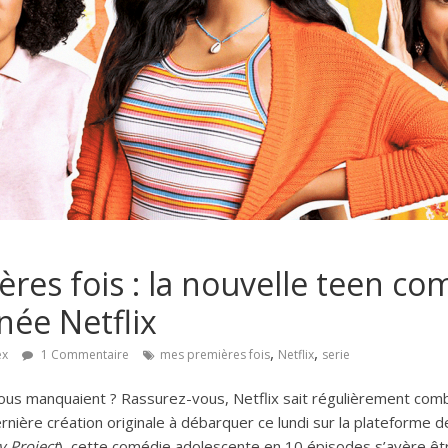
res fois : la nouvelle teen co
née Netflix
,
,
ex
1 Commentaire
mes premières fois
Netflix
serie
ous manquaient ? Rassurez-vous, Netflix sait régulièrement com
rnière création originale à débarquer ce lundi sur la plateforme 
 Project
), cette comédie adolescente en 10 épisodes s’avère êt