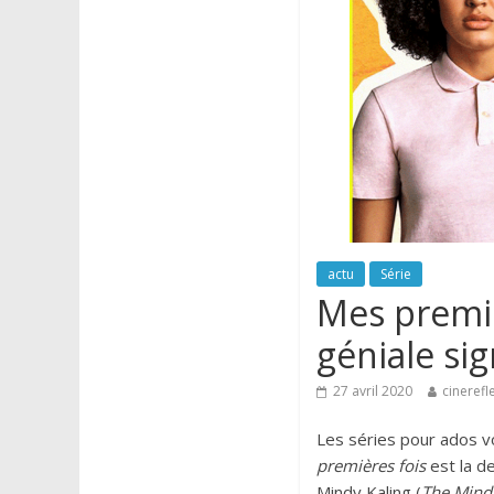
actu
Série
Mes premiè
géniale sig
27 avril 2020
cinerefl
Les séries pour ados v
premières fois
est la de
Mindy Kaling (
The Mindy