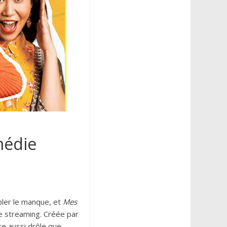
médie
bler le manque, et
Mes
de streaming. Créée par
re aussi drôle que