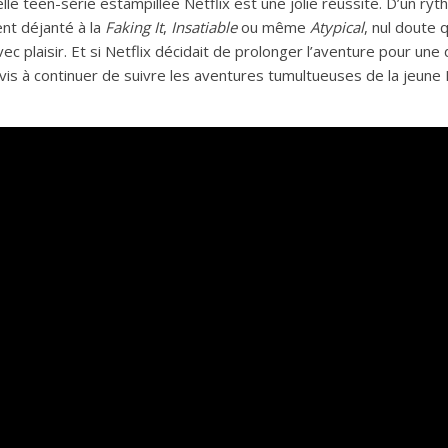
le teen-série estampillée Netflix est une jolie réussite. D’un ry
nt déjanté à la
Faking It
,
Insatiable
ou même
Atypical
, nul doute 
ec plaisir. Et si Netflix décidait de prolonger l’aventure pour un
vis à continuer de suivre les aventures tumultueuses de la jeune 