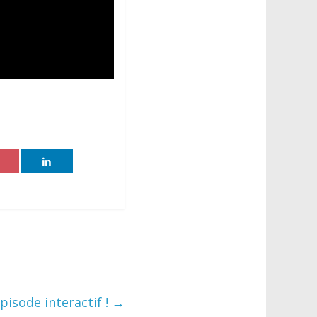
isode interactif !
→