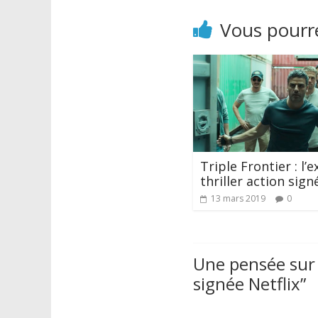
Vous pourre
Triple Frontier : l’e
thriller action sign
13 mars 2019
0
Une pensée sur 
signée Netflix
”