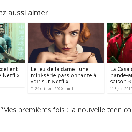
z aussi aimer
xcellent
Le jeu de la dame : une
La Casa 
é Netflix
mini-série passionnante à
bande-a
voir sur Netflix
saison 3 
24 octobre 2020
1
3 juin 201
“
Mes premières fois : la nouvelle teen c