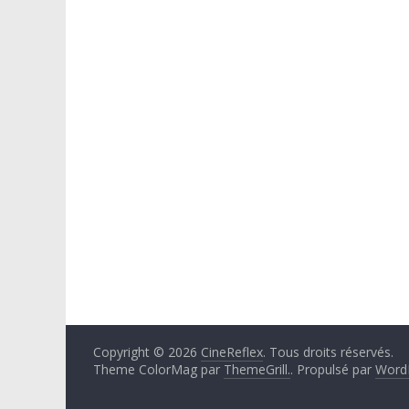
Copyright © 2026
CineReflex
. Tous droits réservés.
Theme ColorMag par
ThemeGrill.
. Propulsé par
Word