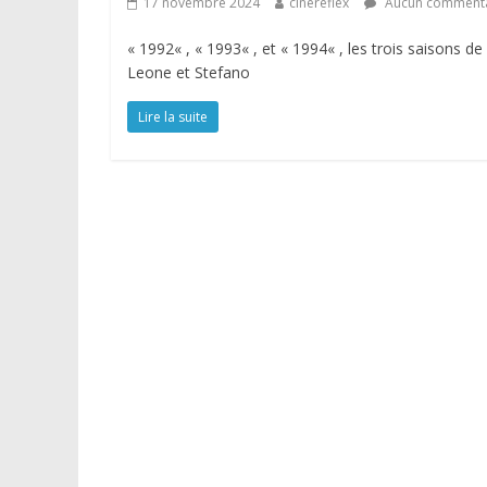
17 novembre 2024
cinereflex
Aucun commenta
« 1992« , « 1993« , et « 1994« , les trois saisons de 
Leone et Stefano
Lire la suite