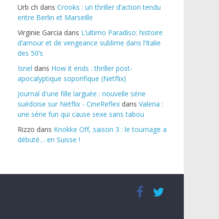
Urb ch
dans
Crooks : un thriller d’action tendu
entre Berlin et Marseille
Virginie Garcia
dans
L’ultimo Paradiso: histoire
d’amour et de vengeance sublime dans l’Italie
des 50’s
Isnel
dans
How it ends : thriller post-
apocalyptique soporifique (Netflix)
Journal d'une fille larguée : nouvelle série
suédoise sur Netflix - CineReflex
dans
Valeria :
une série fun qui cause sexe sans tabou
Rizzo
dans
Knokke Off, saison 3 : le tournage a
débuté… en Suisse !