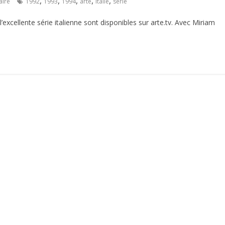
,
,
,
,
,
ire
1992
1993
1994
arte
italie
série
l’excellente série italienne sont disponibles sur arte.tv. Avec Miriam