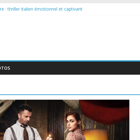
 : thriller italien émotionnel et captivant
guée : nouvelle série suédoise sur Netflix
le tournage d’un film érotique devenu culte
te série musicale avec Takeru Satō
elle série qui séduira les fans de « Elite »
OTOS