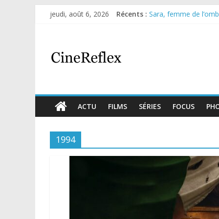
jeudi, août 6, 2026
Récents :
Sara, femme de l’ombre
Journal d’une fille lar
Aema : mini-série sur 
Glass Heart : excellen
Olympo, saison 1 : nouv
ACTU
FILMS
SÉRIES
FOCUS
PH
1994