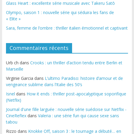
Glass Heart : excellente série musicale avec Takeru Satō
Olympo, saison 1 : nouvelle série qui séduira les fans de
« Elite »
Sara, femme de l’ombre : thriller italien émotionnel et captivant
Commentaires récents
Urb ch
dans
Crooks : un thriller d’action tendu entre Berlin et
Marseille
Virginie Garcia
dans
L’ultimo Paradiso: histoire d’amour et de
vengeance sublime dans l’Italie des 50’s
Isnel
dans
How it ends : thriller post-apocalyptique soporifique
(Netflix)
Journal d'une fille larguée : nouvelle série suédoise sur Netflix -
CineReflex
dans
Valeria : une série fun qui cause sexe sans
tabou
Rizzo
dans
Knokke Off, saison 3 : le tournage a débuté… en