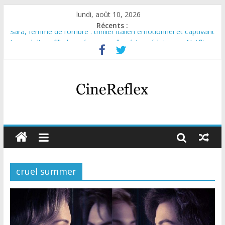
lundi, août 10, 2026
Récents :
Sara, femme de l’ombre : thriller italien émotionnel et captivant
Journal d’une fille larguée : nouvelle série suédoise sur Netflix
Aema : mini-série sur le tournage d’un film érotique devenu
culte
Glass Heart : excellente série musicale avec Takeru Satō
Olympo, saison 1 : nouvelle série qui séduira les fans de
« Elite »
cruel summer