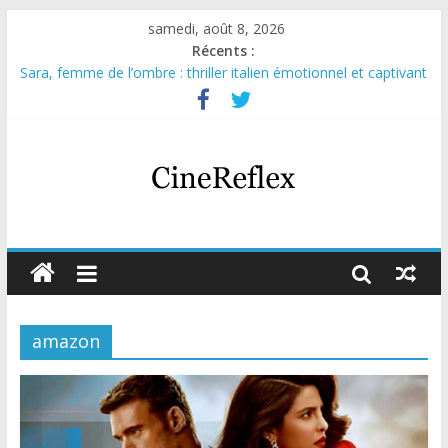
samedi, août 8, 2026
Récents :
Sara, femme de l’ombre : thriller italien émotionnel et captivant
Journal d’une fille larguée : nouvelle série suédoise sur Netflix
Aema : mini-série sur le tournage d’un film érotique devenu
culte
Glass Heart : excellente série musicale avec Takeru Satō
Olympo, saison 1 : nouvelle série qui séduira les fans de
« Elite »
amazon