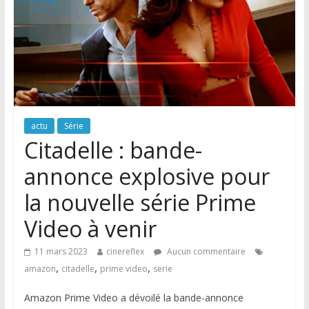
actu
Série
Citadelle : bande-
annonce explosive pour
la nouvelle série Prime
Video à venir
11 mars 2023
cinereflex
Aucun commentaire
,
,
,
amazon
citadelle
prime video
serie
Amazon Prime Video a dévoilé la bande-annonce