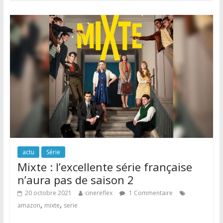
actu
Série
Mixte : l’excellente série française
n’aura pas de saison 2
20 octobre 2021
cinereflex
1 Commentaire
,
,
amazon
mixte
serie