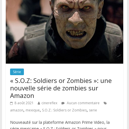
Série
« S.O.Z: Soldiers or Zombies »: une
nouvelle série de zombies sur
Amazon
8 août 2021
cinereflex
Aucun commentaire
,
,
,
amazon
mexique
S.O.Z.: Soldiers or Zombies
serie
Nouveauté sur la plateforme Amazon Prime Video, la
série mexicaine « S.O.Z.: Soldiers or Zombies » nous