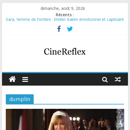
dimanche, août 9, 2026
Récents :
Sara, femme de l’ombre : thriller italien émotionnel et captivant
Journal d’une fille larguée : nouvelle série suédoise sur Netflix
Aema : mini-série sur le tournage d’un film érotique devenu
culte
Glass Heart : excellente série musicale avec Takeru Satō
Olympo, saison 1 : nouvelle série qui séduira les fans de
« Elite »
dumplin