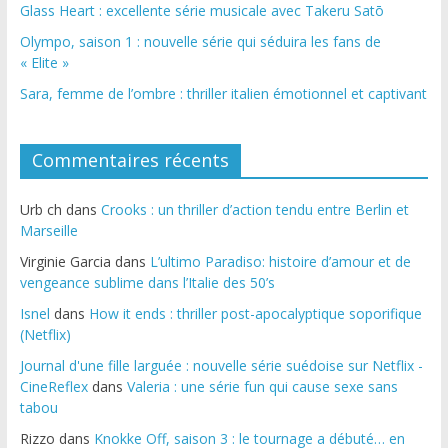
Glass Heart : excellente série musicale avec Takeru Satō
Olympo, saison 1 : nouvelle série qui séduira les fans de
« Elite »
Sara, femme de l’ombre : thriller italien émotionnel et captivant
Commentaires récents
Urb ch
dans
Crooks : un thriller d’action tendu entre Berlin et
Marseille
Virginie Garcia
dans
L’ultimo Paradiso: histoire d’amour et de
vengeance sublime dans l’Italie des 50’s
Isnel
dans
How it ends : thriller post-apocalyptique soporifique
(Netflix)
Journal d'une fille larguée : nouvelle série suédoise sur Netflix -
CineReflex
dans
Valeria : une série fun qui cause sexe sans
tabou
Rizzo
dans
Knokke Off, saison 3 : le tournage a débuté… en