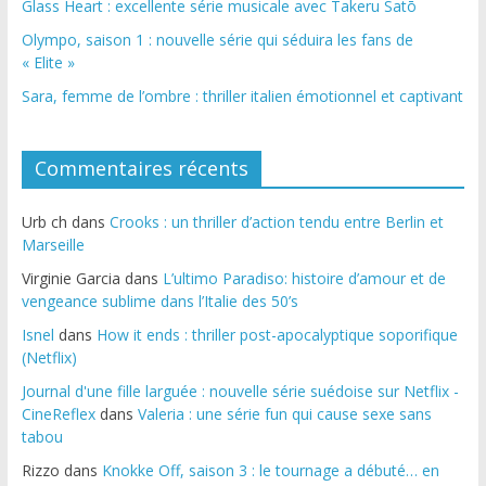
Glass Heart : excellente série musicale avec Takeru Satō
Olympo, saison 1 : nouvelle série qui séduira les fans de
« Elite »
Sara, femme de l’ombre : thriller italien émotionnel et captivant
Commentaires récents
Urb ch
dans
Crooks : un thriller d’action tendu entre Berlin et
Marseille
Virginie Garcia
dans
L’ultimo Paradiso: histoire d’amour et de
vengeance sublime dans l’Italie des 50’s
Isnel
dans
How it ends : thriller post-apocalyptique soporifique
(Netflix)
Journal d'une fille larguée : nouvelle série suédoise sur Netflix -
CineReflex
dans
Valeria : une série fun qui cause sexe sans
tabou
Rizzo
dans
Knokke Off, saison 3 : le tournage a débuté… en