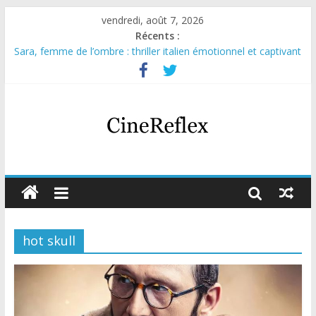
vendredi, août 7, 2026
Récents :
Sara, femme de l’ombre : thriller italien émotionnel et captivant
Journal d’une fille larguée : nouvelle série suédoise sur Netflix
Aema : mini-série sur le tournage d’un film érotique devenu
culte
Glass Heart : excellente série musicale avec Takeru Satō
Olympo, saison 1 : nouvelle série qui séduira les fans de
« Elite »
hot skull