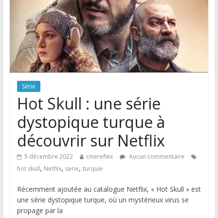
Série
Hot Skull : une série
dystopique turque à
découvrir sur Netflix
5 décembre 2022
cinereflex
Aucun commentaire
,
,
,
hot skull
Netflix
serie
turquie
Récemment ajoutée au catalogue Netflix, « Hot Skull » est
une série dystopique turque, où un mystérieux virus se
propage par la