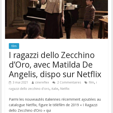
film
I ragazzi dello Zecchino
d’Oro, avec Matilda De
Angelis, dispo sur Netflix
,
3 mai 2021
cinereflex
2 Commentaires
film
i
,
,
ragazzi dello zecchino d'oro
italie
Netflix
Parmi les nouveautés italiennes récemment ajoutées au
catalogue Netflix, figure le téléfilm de 2019 « I Ragazzi
dello Zecchino d’Oro » qui