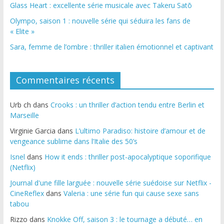
Glass Heart : excellente série musicale avec Takeru Satō
Olympo, saison 1 : nouvelle série qui séduira les fans de
« Elite »
Sara, femme de l’ombre : thriller italien émotionnel et captivant
Commentaires récents
Urb ch
dans
Crooks : un thriller d’action tendu entre Berlin et
Marseille
Virginie Garcia
dans
L’ultimo Paradiso: histoire d’amour et de
vengeance sublime dans l’Italie des 50’s
Isnel
dans
How it ends : thriller post-apocalyptique soporifique
(Netflix)
Journal d'une fille larguée : nouvelle série suédoise sur Netflix -
CineReflex
dans
Valeria : une série fun qui cause sexe sans
tabou
Rizzo
dans
Knokke Off, saison 3 : le tournage a débuté… en