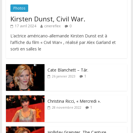
Photos
Kirsten Dunst, Civil War.
17 avril 2024
cinereflex
0
L’actrice américano-allemande Kirsten Dunst est à
l’affiche du film « Civil War« , réalisé par Alex Garland et
sorti en salles le
Cate Blanchett – Tár.
1
26 janvier 2023
Christina Ricci, « Mercredi ».
1
28 novembre 2022
Holliday Grainger, The Capture.