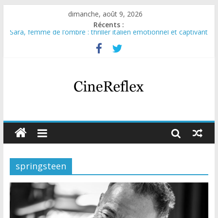
dimanche, août 9, 2026
Récents :
Sara, femme de l’ombre : thriller italien émotionnel et captivant
Journal d’une fille larguée : nouvelle série suédoise sur Netflix
Aema : mini-série sur le tournage d’un film érotique devenu
culte
Glass Heart : excellente série musicale avec Takeru Satō
Olympo, saison 1 : nouvelle série qui séduira les fans de
« Elite »
springsteen