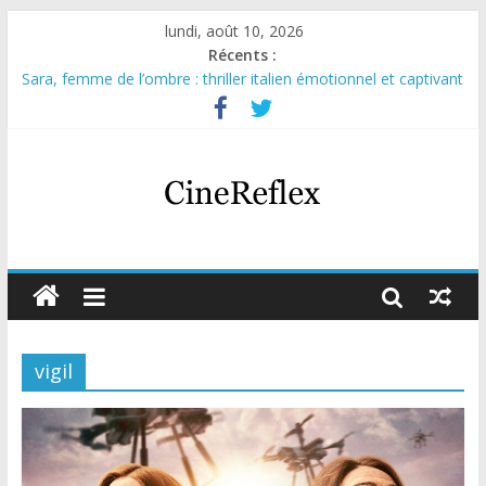
lundi, août 10, 2026
Récents :
Sara, femme de l’ombre : thriller italien émotionnel et captivant
Journal d’une fille larguée : nouvelle série suédoise sur Netflix
Aema : mini-série sur le tournage d’un film érotique devenu
culte
Glass Heart : excellente série musicale avec Takeru Satō
Olympo, saison 1 : nouvelle série qui séduira les fans de
« Elite »
vigil