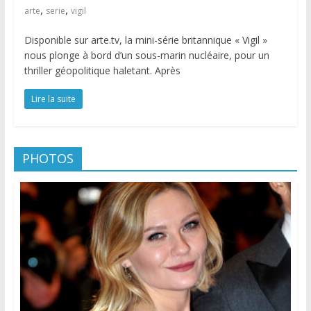
,
,
arte
serie
vigil
Disponible sur arte.tv, la mini-série britannique « Vigil »
nous plonge à bord d’un sous-marin nucléaire, pour un
thriller géopolitique haletant. Après
Lire la suite
PHOTOS