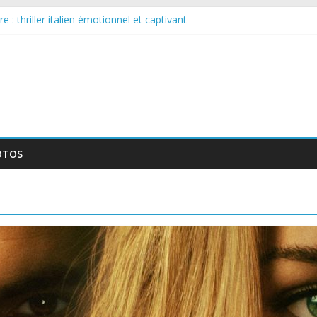
 : thriller italien émotionnel et captivant
guée : nouvelle série suédoise sur Netflix
le tournage d’un film érotique devenu culte
te série musicale avec Takeru Satō
elle série qui séduira les fans de « Elite »
OTOS