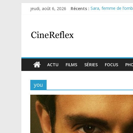
jeudi, août 6, 2026
Récents :
Sara, femme de l’ombre
Journal d’une fille lar
Aema : mini-série sur 
Glass Heart : excellen
Olympo, saison 1 : nouv
ACTU
FILMS
SÉRIES
FOCUS
PH
you