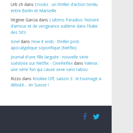
Urb ch
dans
Crooks : un thriller d’action tendu
entre Berlin et Marseille
Virginie Garcia
dans
L’ultimo Paradiso: histoire
d’amour et de vengeance sublime dans l’Italie
des 50’s
Isnel
dans
How it ends : thriller post-
apocalyptique soporifique (Netflix)
Journal d'une fille larguée : nouvelle série
suédoise sur Netflix - CineReflex
dans
Valeria :
une série fun qui cause sexe sans tabou
Rizzo
dans
Knokke Off, saison 3 : le tournage a
débuté… en Suisse !