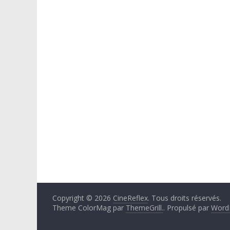
Copyright © 2026
CineReflex
. Tous droits réservés.
Theme ColorMag par
ThemeGrill.
. Propulsé par
Word