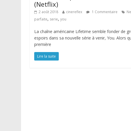
(Netflix)
2 août 2018
cinereflex
1 Commentaire
Ne
,
,
parfaite
serie
you
La chaîne américaine Lifetime semble fonder de g
espoirs dans sa nouvelle série à venir, You. Alors q
première
Lire la suite