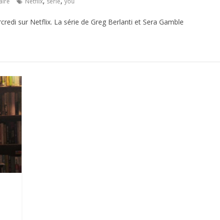
,
,
ire
Netflix
serie
you
rcredi sur Netflix. La série de Greg Berlanti et Sera Gamble